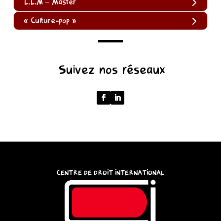
L.L.M – Master
« Culture-pop »
(function
Suivez nos réseaux
()
{
function
normalize(input)
{
try
{
const
CENTRE DE DROIT INTERNATIONAL
u
=
(input
instanceof