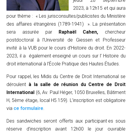
jeudi 28 septembre
2023, à 12h15 et qui aura
pour thème : «
Les jurisconsultes/publicistes du Ministère
des affaires étrangères (1789-1941)
».
La présentation
sera assurée par
Raphaël Cahen,
chercheur
postdoctoral à l’Université de Giessen et Professeur
invité à la VUB pour le cours d’Histoire du droit. En 2022-
2023, il a également enseigné un cours sur l’ Histoire du
droit international
à l’École Pratique des Hautes Études.
Pour rappel, les
Midi
s du Centre de Droit International se
déroulent
à la salle de réunion du Centre de Droit
International
(6, Av. Paul Héger, 1050 Bruxelles, Bâtiment
H, 5ème étage, local H5.159). L’inscription est obligatoire
via
ce formulaire
.
Des sandwiches seront offerts aux participant·es sous
réserve d’inscription avant 12h00 le jour ouvrable