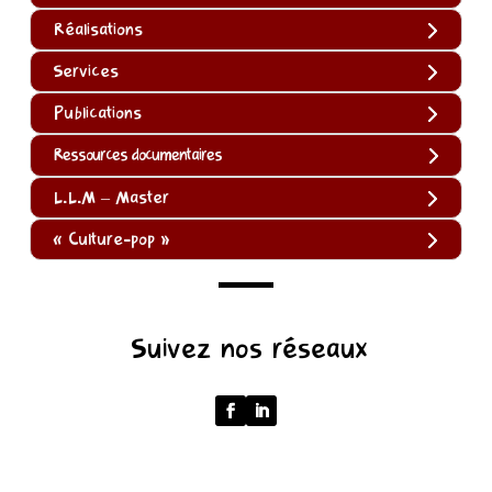
Réalisations
Services
Publications
Ressources documentaires
L.L.M – Master
« Culture-pop »
(function
Suivez nos réseaux
()
{
function
normalize(input)
{