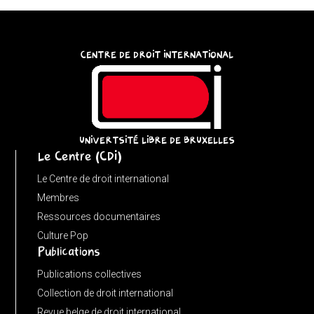
try
{
const
CENTRE DE DROIT INTERNATIONAL
u
=
(input
instanceof
URL)
UNIVERTSITÉ LIBRE DE BRUXELLES
Le Centre (CDI)
?
input
Le Centre de droit international
:
Membres
new
Ressources documentaires
URL(input,
Culture Pop
Publications
window.location.href);
let
Publications collectives
p
Collection de droit international
=
Revue belge de droit international