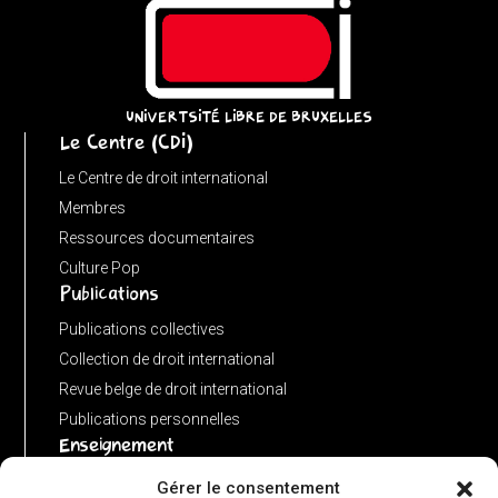
=
(input
instanceof
URL)
UNIVERTSITÉ LIBRE DE BRUXELLES
Le Centre (CDI)
?
input
Le Centre de droit international
:
Membres
new
Ressources documentaires
URL(input,
Culture Pop
Publications
window.location.href);
let
Publications collectives
p
Collection de droit international
=
Revue belge de droit international
u.pathname.toLowerCase().replace(/\/+$/,
Publications personnelles
'');
Enseignement
return
Advanced LLM in public international law
Gérer le consentement