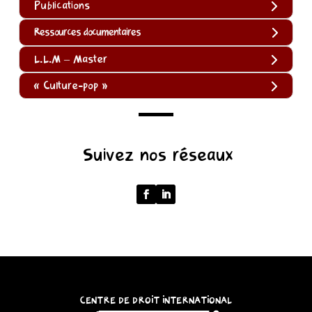
Publications
Ressources documentaires
L.L.M – Master
« Culture-pop »
(function
Suivez nos réseaux
()
{
function
normalize(input)
{
try
{
const
CENTRE DE DROIT INTERNATIONAL
u