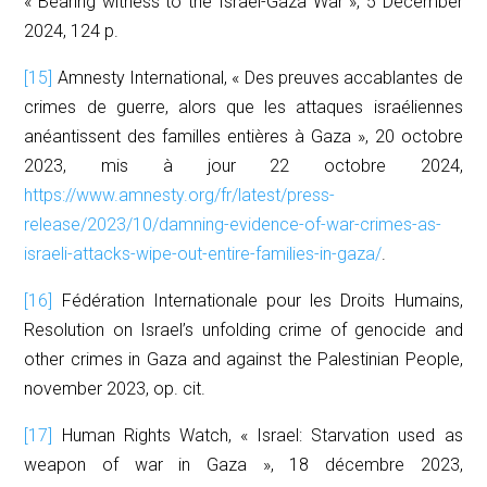
« Bearing witness to the Israel-Gaza War », 5 December
2024, 124 p.
[15]
Amnesty International, « Des preuves accablantes de
crimes de guerre, alors que les attaques israéliennes
anéantissent des familles entières à Gaza », 20 octobre
2023, mis à jour 22 octobre 2024,
https://www.amnesty.org/fr/latest/press-
release/2023/10/damning-evidence-of-war-crimes-as-
israeli-attacks-wipe-out-entire-families-in-gaza/
.
[16]
Fédération Internationale pour les Droits Humains,
Resolution on Israel’s unfolding crime of genocide and
other crimes in Gaza and against the Palestinian People
,
november 2023,
op. cit.
[17]
Human Rights Watch, « Israel: Starvation used as
weapon of war in Gaza », 18 décembre 2023,