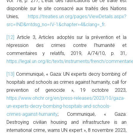
vol. 78, p. 277; L’état des ratifications de ce traité est
disponible sur le site consacré aux traités des Nations
Unies,
https://treaties.un.org/pages/ViewDetails.aspx?
src=IND&mtdsg_no=IV-1&chapter=4&clang=_fr
.
[12]
Article 3, Articles adoptés sur la prévention et la
répression des crimes contre l’humanité et
commentaires y relatifs, 2019, A/74/10, p. 31,
https://legal.un.org/ilc/texts/instruments/french/commentar
[13]
Communiqué, « Gaza: UN experts decry bombing of
hospitals and schools as crimes against humanity, call for
prevention of genocide », 19 octobre 2023,
https://www.ohchr.org/en/press-releases/2023/10/gaza-
un-experts-decry-bombing-hospitals-and-schools-
crimes-against-humanity
; Communiqué, « Gaza:
Destroying civilian housing and infrastructure is an
international crime, warns UN expert », 8 novembre 2023,