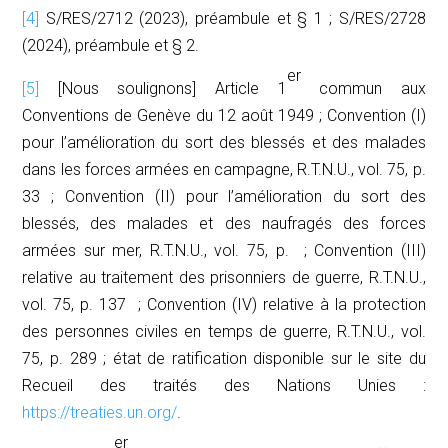
[4]
S/RES/2712 (2023), préambule et § 1 ; S/RES/2728
(2024), préambule et § 2.
er
[5]
[Nous soulignons] Article 1
commun aux
Conventions de Genève du 12 août 1949 ; Convention (I)
pour l’amélioration du sort des blessés et des malades
dans les forces armées en campagne,
R.T.N.U.
, vol. 75, p.
33 ; Convention (II) pour l’amélioration du sort des
blessés, des malades et des naufragés des forces
armées sur mer,
R.T.N.U.
, vol. 75, p. ; Convention (III)
relative au traitement des prisonniers de guerre,
R.T.N.U.
,
vol. 75, p. 137 ; Convention (IV) relative à la protection
des personnes civiles en temps de guerre,
R.T.N.U.
, vol.
75, p. 289 ; état de ratification disponible sur le site du
Recueil des traités des Nations Unies
:
https://treaties.un.org/
.
er