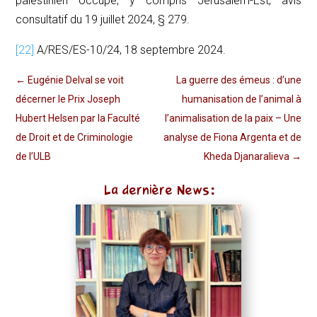
palestinien occupé, y compris Jérusalem-Est
, avis
consultatif du 19 juillet 2024, § 279.
[22]
A/RES/ES-10/24, 18 septembre 2024.
←
Eugénie Delval se voit
La guerre des émeus : d’une
décerner le Prix Joseph
humanisation de l’animal à
Hubert Helsen par la Faculté
l’animalisation de la paix – Une
de Droit et de Criminologie
analyse de Fiona Argenta et de
de l’ULB
Kheda Djanaralieva
→
La dernière News: