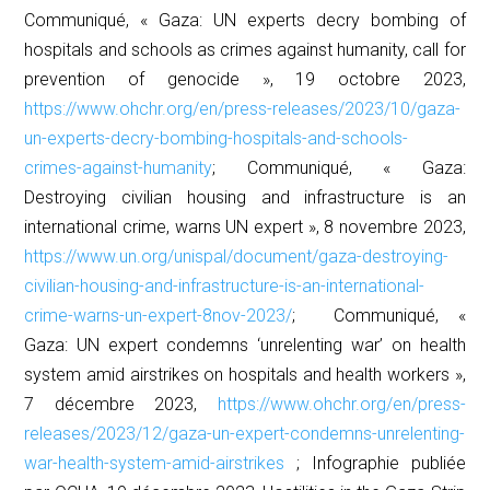
Communiqué, « Gaza: UN experts decry bombing of
hospitals and schools as crimes against humanity, call for
prevention of genocide », 19 octobre 2023,
https://www.ohchr.org/en/press-releases/2023/10/gaza-
un-experts-decry-bombing-hospitals-and-schools-
crimes-against-humanity
; Communiqué, « Gaza:
Destroying civilian housing and infrastructure is an
international crime, warns UN expert », 8 novembre 2023,
https://www.un.org/unispal/document/gaza-destroying-
civilian-housing-and-infrastructure-is-an-international-
crime-warns-un-expert-8nov-2023/
; Communiqué, «
Gaza: UN expert condemns ‘unrelenting war’ on health
system amid airstrikes on hospitals and health workers »,
7 décembre 2023,
https://www.ohchr.org/en/press-
releases/2023/12/gaza-un-expert-condemns-unrelenting-
war-health-system-amid-airstrikes
; Infographie publiée