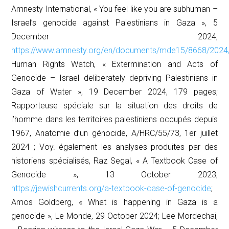
Amnesty International, « You feel like you are subhuman –
Israel’s genocide against Palestinians in Gaza », 5
December 2024,
https://www.amnesty.org/en/documents/mde15/8668/2024
Human Rights Watch, « Extermination and Acts of
Genocide – Israel deliberately depriving Palestinians in
Gaza of Water », 19 December 2024, 179 pages;
Rapporteuse spéciale sur la situation des droits de
l’homme dans les territoires palestiniens occupés depuis
1967, Anatomie d’un génocide, A/HRC/55/73, 1er juillet
2024 ; Voy. également les analyses produites par des
historiens spécialisés, Raz Segal, « A Textbook Case of
Genocide », 13 October 2023,
https://jewishcurrents.org/a-textbook-case-of-genocide
;
Amos Goldberg, « What is happening in Gaza is a
genocide »,
Le Monde
, 29 October 2024; Lee Mordechai,