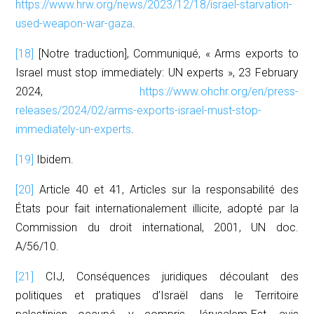
https://www.hrw.org/news/2023/12/18/israel-starvation-
used-weapon-war-gaza
.
[18]
[Notre traduction], Communiqué, « Arms exports to
Israel must stop immediately: UN experts », 23 February
2024,
https://www.ohchr.org/en/press-
releases/2024/02/arms-exports-israel-must-stop-
immediately-un-experts
.
[19]
Ibidem.
[20]
Article 40 et 41, Articles sur la responsabilité des
États pour fait internationalement illicite, adopté par la
Commission du droit international, 2001, UN doc.
A/56/10.
[21]
CIJ,
Conséquences juridiques découlant des
politiques et pratiques d’Israël dans le Territoire