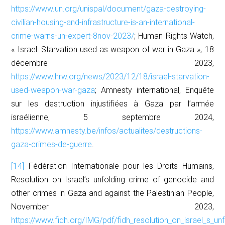
https://www.un.org/unispal/document/gaza-destroying-
civilian-housing-and-infrastructure-is-an-international-
crime-warns-un-expert-8nov-2023/
; Human Rights Watch,
« Israel: Starvation used as weapon of war in Gaza », 18
décembre 2023,
https://www.hrw.org/news/2023/12/18/israel-starvation-
used-weapon-war-gaza
; Amnesty international, Enquête
sur les destruction injustifiées à Gaza par l’armée
israélienne, 5 septembre 2024,
https://www.amnesty.be/infos/actualites/destructions-
gaza-crimes-de-guerre
.
[14]
Fédération Internationale pour les Droits Humains,
Resolution on Israel’s unfolding crime of genocide and
other crimes in Gaza and against the Palestinian People
,
November 2023,
https://www.fidh.org/IMG/pdf/fidh_resolution_on_israel_s_u