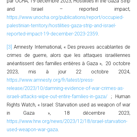
par OCHA, 19 décembre 2023,
Hostilities in the Gaza Strip
and Israel – reported impact
,
https://www.unocha.org/publications/report/occupied-
palestinian-territory/hostilities-gaza-strip-and-israel-
reported-impact-19-december-2023-2359
.
[3]
Amnesty International, « Des preuves accablantes de
crimes de guerre, alors que les attaques israéliennes
anéantissent des familles entières à Gaza », 20 octobre
2023, mis à jour 22 octobre 2024,
https://www.amnesty.org/fr/latest/press-
release/2023/10/damning-evidence-of-war-crimes-as-
israeli-attacks-wipe-out-entire-families-in-gaza/
; Human
Rights Watch, « Israel: Starvation used as weapon of war
in Gaza », 18 décembre 2023,
https://www.hrw.org/news/2023/12/18/israel-starvation-
used-weapon-war-gaza
.