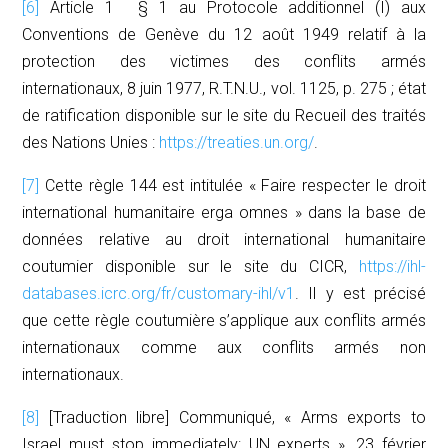
[6]
Article 1
§ 1 au Protocole additionnel (I) aux
Conventions de Genève du 12 août 1949 relatif à la
protection des victimes des conflits armés
internationaux, 8 juin 1977,
R.T.N.U.
, vol. 1125, p. 275 ; état
de ratification disponible sur le site du
Recueil des traités
des Nations Unies
:
https://treaties.un.org/
.
[7]
Cette règle 144 est intitulée « Faire respecter le droit
international humanitaire
erga omnes
» dans la base de
données relative au droit international humanitaire
coutumier disponible sur le site du CICR,
https://ihl-
databases.icrc.org/fr/customary-ihl/v1
. Il y est précisé
que cette règle coutumière s’applique aux conflits armés
internationaux comme aux conflits armés non
internationaux.
[8]
[Traduction libre] Communiqué, « Arms exports to
Israel must stop immediately: UN experts », 23 février