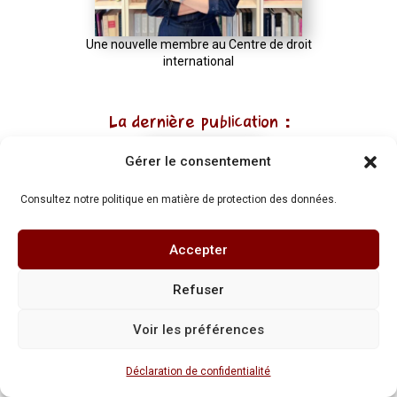
Une nouvelle membre au Centre de droit
international
La dernière publication :
Gérer le consentement
Consultez notre politique en matière de protection des données.
Accepter
Refuser
Revue belge de droit international 2025/2
Voir les préférences
Déclaration de confidentialité
Navigation