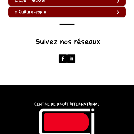
L.L.M – Master
« Culture-pop »
(function
Suivez nos réseaux
()
{
function
normalize(input)
{
try
{
const
CENTRE DE DROIT INTERNATIONAL
u
=
(input
instanceof