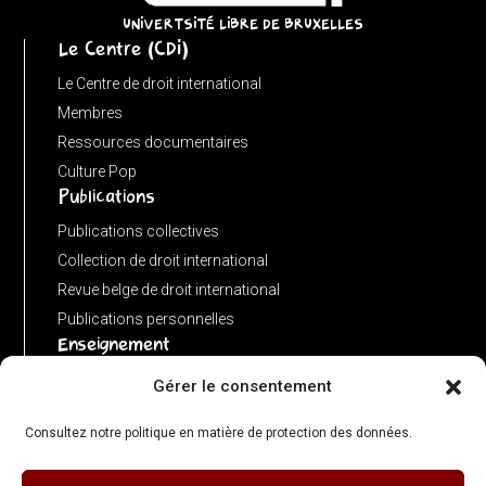
URL)
UNIVERTSITÉ LIBRE DE BRUXELLES
Le Centre (CDI)
?
input
Le Centre de droit international
:
Membres
new
Ressources documentaires
URL(input,
Culture Pop
Publications
window.location.href);
let
Publications collectives
p
Collection de droit international
=
Revue belge de droit international
u.pathname.toLowerCase().replace(/\/+$/,
Publications personnelles
'');
Enseignement
return
Advanced LLM in public international law
Gérer le consentement
p
Master de spécialisation en droit international
===
Consultez notre politique en matière de protection des données.
Concours de plaidoiries public
''