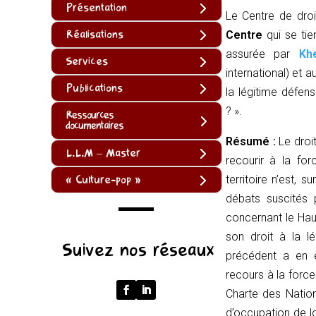
Présentation
Le Centre de droit
Réalisations
Centre
qui se tie
assurée par
Kh
Services
international) et 
Publications
la légitime défen
?
».
Ressources
documentaires
Résumé :
Le droit
L.L.M – Master
recourir à la for
« Culture-pop »
territoire n’est,
débats suscités p
concernant le Hau
(function
son droit à la l
Suivez nos réseaux
()
précédent a en e
{
recours à la force
function
Charte des Nation
normalize(input)
d’occupation de l