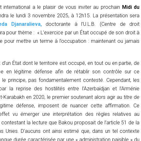
 international a le plaisir de vous inviter au prochain
Midi du
ndra le lundi 3 novembre 2025, à 12h15. La présentation sera
eda Djanaralieva,
doctorante à l’U.L.B. (Centre de droit
aura pour thème : «
L’exercice par un État occupé de son droit à
se pour mettre un terme à l’occupation : maintenant ou jamais
 d’un État dont le territoire est occupé, en tout ou en partie, de
ce en légitime défense afin de rétablir son contrôle sur ce
 sur le principe, pas fondamentalement contesté. Cependant, les
ar la reprise des hostilités entre l’Azerbaïdjan et l’Arménie
t-Karabakh en 2020, le premier soutenant alors agir au titre de
égitime défense, imposent de nuancer cette affirmation. Ce
ffet vu émerger une interprétation des règles relatives au
 contestant la lecture que Bakou proposait de l’article 51 de la
s Unies. D’aucuns ont ainsi estimé que, dans un tel contexte
ongue durée caractérisée par une « administration paisible » du