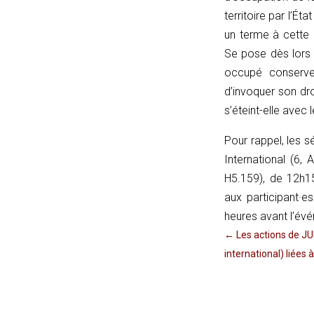
{
territoire par l’Ét
try
un terme à cette 
{
Se pose dès lors 
const
occupé conserve-t
u
d’invoquer son dro
=
s’éteint-elle avec 
(input
Pour rappel, les s
instanceof
International (6,
URL)
H5.159), de 12h1
?
aux participant·e
input
heures avant l’év
:
←
Les actions de JUR
new
international) liées 
URL(input,
window.location.href);
let