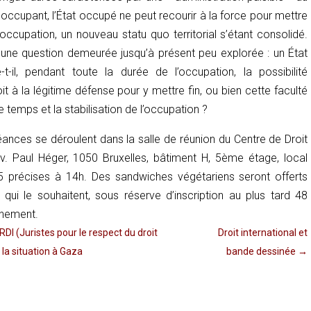
at occupant, l’État occupé ne peut recourir à la force pour mettre
occupation, un nouveau statu quo territorial s’étant consolidé.
une question demeurée jusqu’à présent peu explorée : un État
-il, pendant toute la durée de l’occupation, la possibilité
it à la légitime défense pour y mettre fin, ou bien cette faculté
le temps et la stabilisation de l’occupation ?
éances se déroulent dans la salle de réunion du Centre de Droit
 Av. Paul Héger, 1050 Bruxelles, bâtiment H, 5ème étage, local
5 précises à 14h. Des sandwiches végétariens seront offerts
s qui le souhaitent, sous réserve d’inscription au plus tard 48
énement.
DI (Juristes pour le respect du droit
Droit international et
à la situation à Gaza
bande dessinée
→