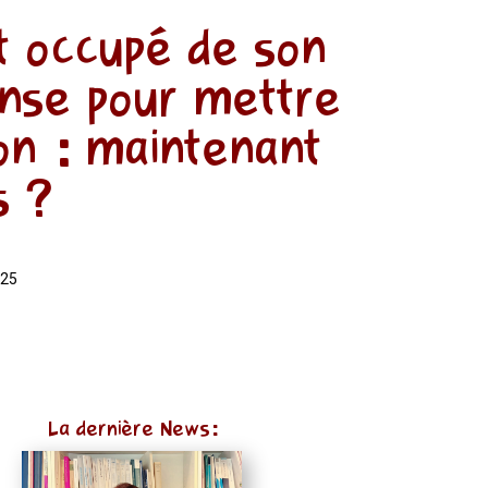
t occupé de son
fense pour mettre
on : maintenant
s ?
025
La dernière News: