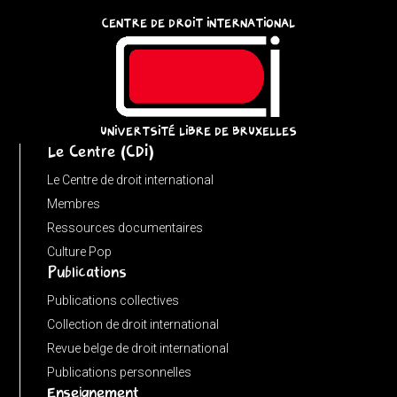
const
CENTRE DE DROIT INTERNATIONAL
u
=
(input
instanceof
URL)
UNIVERTSITÉ LIBRE DE BRUXELLES
Le Centre (CDI)
?
input
Le Centre de droit international
:
Membres
new
Ressources documentaires
URL(input,
Culture Pop
Publications
window.location.href);
let
Publications collectives
p
Collection de droit international
=
Revue belge de droit international
u.pathname.toLowerCase().replace(/\/+$/,
Publications personnelles
'');
Enseignement