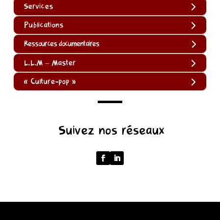
Services
Publications
Ressources documentaires
L.L.M – Master
« Culture-pop »
(function
Suivez nos réseaux
()
{
function
normalize(input)
{
try
{