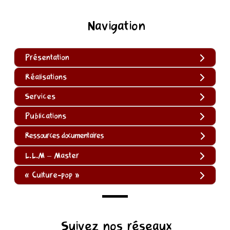
Navigation
Présentation
Réalisations
Services
Publications
Ressources documentaires
L.L.M – Master
« Culture-pop »
(function
Suivez nos réseaux
()