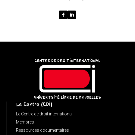
{
function
normalize(input)
{
try
{
const
CENTRE DE DROIT INTERNATIONAL
u
=
(input
instanceof
URL)
UNIVERTSITÉ LIBRE DE BRUXELLES
Le Centre (CDI)
?
input
Le Centre de droit international
:
Membres
new
Ressources documentaires