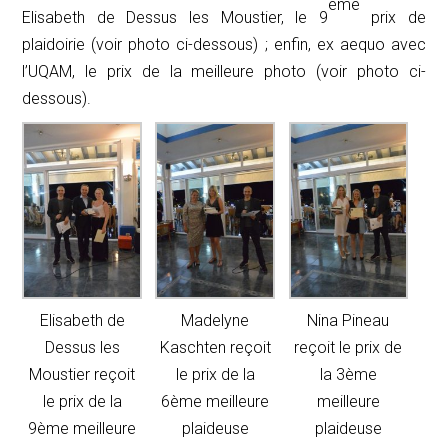
ème
Elisabeth de Dessus les Moustier, le 9
prix de
plaidoirie (voir photo ci-dessous) ; enfin,
ex aequo
avec
l’UQAM, le prix de la meilleure photo (voir photo ci-
dessous).
Elisabeth de
Madelyne
Nina Pineau
Dessus les
Kaschten reçoit
reçoit le prix de
Moustier reçoit
le prix de la
la 3ème
le prix de la
6ème meilleure
meilleure
9ème meilleure
plaideuse
plaideuse