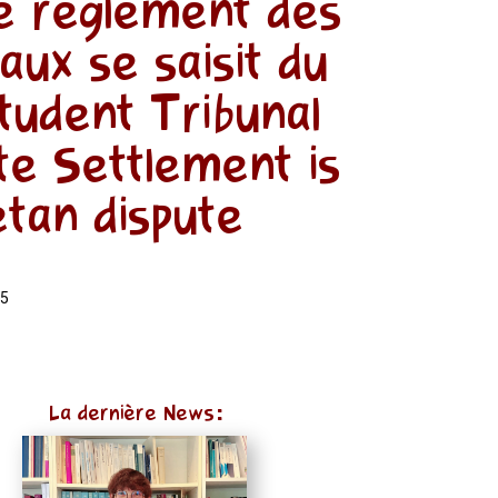
de règlement des
aux se saisit du
Student Tribunal
ute Settlement is
etan dispute
15
La dernière News: