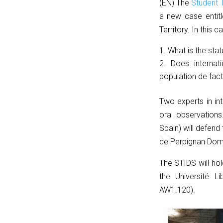
(EN) The
Student T
=
a new case entitl
u.pathname.toLowerCase().replace(/\/+$/,
Territory. In this 
'');
return
What is the stat
p
Does internat
===
population de fac
''
?
Two experts in int
'/'
oral observations
:
Spain) will defend
p;
de Perpignan Domit
}
The STIDS will hold
catch
the Université L
{
AW1.120).
return
'';
}