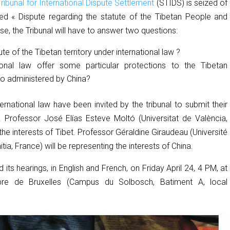
ribunal for International Dispute Settlement
(STIDS) is seized of
ed « Dispute regarding the statute of the Tibetan People and
case, the Tribunal will have to answer two questions:
ute of the Tibetan territory under international law ?
ional law offer some particular protections to the Tibetan
to administered by China?
ernational law have been invited by the tribunal to submit their
. Professor José Elías Esteve Moltó (Universitat de València,
 the interests of Tibet. Professor Géraldine Giraudeau (Université
ia, France) will be representing the interests of China.
 its hearings, in English and French, on Friday April 24, 4 PM, at
ibre de Bruxelles (Campus du Solbosch, Batiment A, local