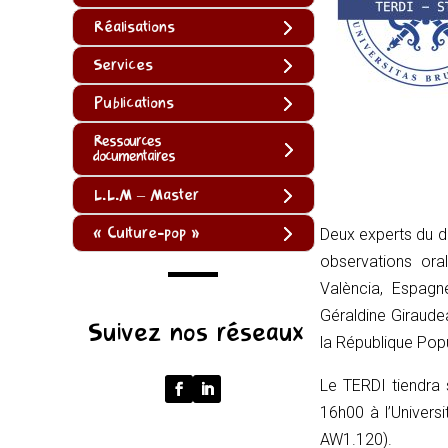
Réalisations
Services
Publications
Ressources
documentaires
L.L.M – Master
« Culture-pop »
Deux experts du dro
observations ora
València, Espagne
(function
Géraldine Giraude
Suivez nos réseaux
()
la République Popu
{
Le TERDI tiendra 
function
16h00 à l’Univers
normalize(input)
AW1.120).
{