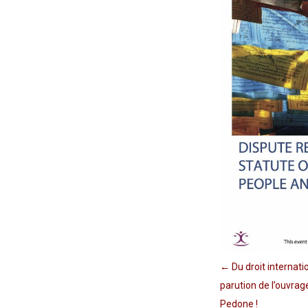
}
function
matches(linkPath,
currentPath)
{
if
(!linkPath
||
linkPath
===
'/')
return
currentPath
===
←
Du droit internati
'/';
parution de l’ouvrag
if
Pedone !