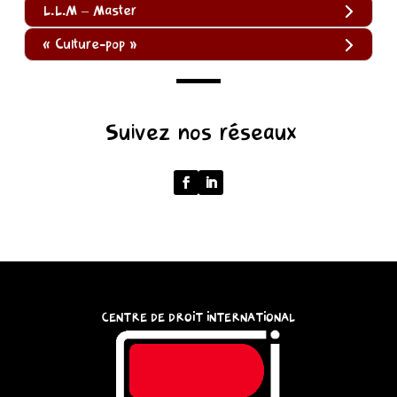
L.L.M – Master
« Culture-pop »
(function
Suivez nos réseaux
()
{
function
normalize(input)
{
try
{
const
CENTRE DE DROIT INTERNATIONAL
u
=
(input