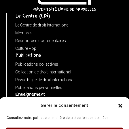
instanceof
URL)
UNIVERTSITÉ LIBRE DE BRUXELLES
Le Centre (CDI)
?
input
Le Centre de droit international
:
Membres
new
Ressources documentaires
URL(input,
Culture Pop
Publications
window.location.href);
let
Publications collectives
p
Collection de droit international
=
Revue belge de droit international
u.pathname.toLowerCase().replace(/\/+$/,
Publications personnelles
'');
Enseignement
return
Advanced LLM in public international law
Gérer le consentement
p
Master de spécialisation en droit international
===
Consultez notre politique en matière de protection des données.
Concours de plaidoiries public
''