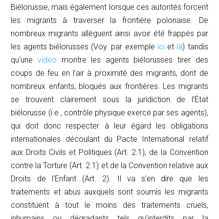
Biélorussie, mais également lorsque ces autorités forcent
les migrants à traverser la frontière polonaise. De
nombreux migrants allèguent ainsi avoir été frappés par
les agents biélorusses (Voy. par exemple
ici
et
là
) tandis
qu’une
vidéo
montre les agents biélorusses tirer des
coups de feu en l’air à proximité des migrants, dont de
nombreux enfants, bloqués aux frontières. Les migrants
se trouvent clairement sous la juridiction de l’État
biélorusse (
i.e
., contrôle physique exercé par ses agents),
qui doit donc respecter à leur égard les obligations
internationales découlant du Pacte International relatif
aux Droits Civils et Politiques (Art. 2.1), de la Convention
contre la Torture (Art. 2.1) et de la Convention relative aux
Droits de l’Enfant (Art. 2). Il va s’en dire que les
traitements et abus auxquels sont soumis les migrants
constituent à tout le moins des traitements cruels,
inhumains ou dégradants tels qu’interdits par la