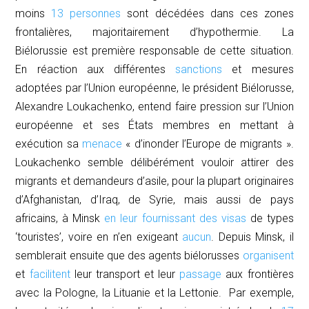
moins
13 personnes
sont décédées dans ces zones
frontalières, majoritairement d’hypothermie. La
Biélorussie est première responsable de cette situation.
En réaction aux différentes
sanctions
et mesures
adoptées par l’Union européenne, le président Biélorusse,
Alexandre Loukachenko, entend faire pression sur l’Union
européenne et ses États membres en mettant à
exécution sa
menace
« d’inonder l’Europe de migrants ».
Loukachenko semble délibérément vouloir attirer des
migrants et demandeurs d’asile, pour la plupart originaires
d’Afghanistan, d’Iraq, de Syrie, mais aussi de pays
africains, à Minsk
en leur fournissant des visas
de types
‘touristes’, voire en n’en exigeant
aucun
.
Depuis Minsk, il
semblerait ensuite que des agents biélorusses
organisent
et
facilitent
leur transport et leur
passage
aux frontières
avec la Pologne, la Lituanie et la Lettonie. Par exemple,