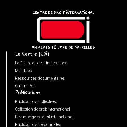
{
const
CENTRE DE DROIT INTERNATIONAL
u
=
(input
instanceof
URL)
UNIVERTSITÉ LIBRE DE BRUXELLES
Le Centre (CDI)
?
input
Le Centre de droit international
:
Membres
new
Ressources documentaires
URL(input,
Culture Pop
Publications
window.location.href);
let
Publications collectives
p
Collection de droit international
=
Revue belge de droit international
u.pathname.toLowerCase().replace(/\/+$/,
Publications personnelles