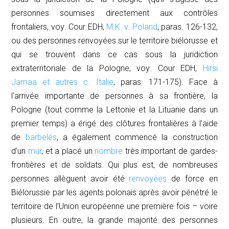
personnes soumises directement aux contrôles
frontaliers,
voy
. Cour EDH,
M.K. v. Poland
,
paras. 126-132,
ou des personnes renvoyées sur le territoire biélorusse et
qui se trouvent dans ce cas sous la juridiction
extraterritoriale de la Pologne,
voy
. Cour EDH,
Hirsi
Jamaa et autres c. Italie
, paras. 171-175). Face à
l’arrivée importante de personnes à sa frontière, la
Pologne (tout comme la Lettonie et la Lituanie dans un
premier temps) a érigé des clôtures frontalières à l’aide
de
barbelés
, a également commencé la construction
d’un
mur
, et a placé un
nombre
très important de gardes-
frontières et de soldats. Qui plus est, de nombreuses
personnes allèguent avoir été
renvoyées
de force en
Biélorussie par les agents polonais après avoir pénétré le
territoire de l’Union européenne une première fois – voire
plusieurs. En outre, la grande majorité des personnes