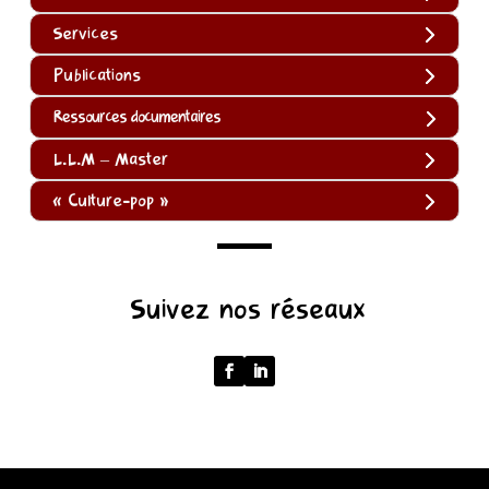
Services
Publications
Ressources documentaires
L.L.M – Master
« Culture-pop »
(function
Suivez nos réseaux
()
{
function
normalize(input)
{
try