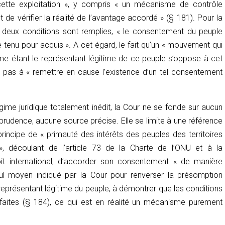
cette exploitation », y compris « un mécanisme de contrôle
t de vérifier la réalité de l’avantage accordé » (§ 181). Pour la
 deux conditions sont remplies, « le consentement du peuple
 tenu pour acquis ». A cet égard, le fait qu’un « mouvement qui
 étant le représentant légitime de ce peuple s’oppose à cet
t pas à « remettre en cause l’existence d’un tel consentement
gime juridique totalement inédit, la Cour ne se fonde sur aucun
sprudence, aucune source précise. Elle se limite à une référence
principe de « primauté des intérêts des peuples des territoires
 découlant de l’article 73 de la Charte de l’ONU et à la
roit international, d’accorder son consentement « de manière
eul moyen indiqué par la Cour pour renverser la présomption
représentant légitime du peuple, à démontrer que les conditions
faites (§ 184), ce qui est en réalité un mécanisme purement