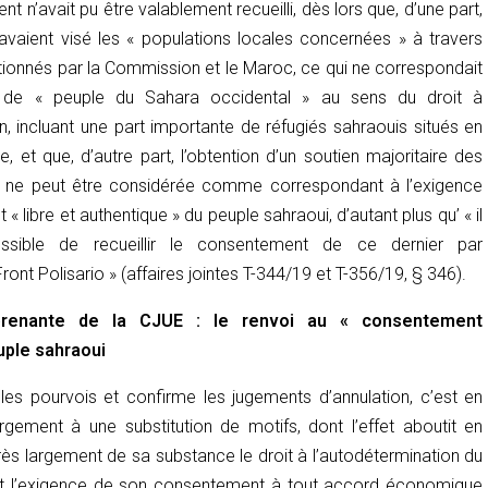
t n’avait pu être valablement recueilli, dès lors que, d’une part,
 avaient visé les « populations locales concernées » à travers
tionnés par la Commission et le Maroc, ce qui ne correspondait
 de « peuple du Sahara occidental » au sens du droit à
n, incluant une part importante de réfugiés sahraouis situés en
re, et que, d’autre part, l’obtention d’un soutien majoritaire des
s ne peut être considérée comme correspondant à l’exigence
 libre et authentique » du peuple sahraoui, d’autant plus qu’ « il
ossible de recueillir le consentement de ce dernier par
Front Polisario » (affaires jointes T-344/19 et T-356/19, § 346).
prenante de la CJUE : le renvoi au « consentement
uple sahraoui
e les pourvois et confirme les jugements d’annulation, c’est en
rgement à une substitution de motifs, dont l’effet aboutit en
 très largement de sa substance le droit à l’autodétermination du
et l’exigence de son consentement à tout accord économique