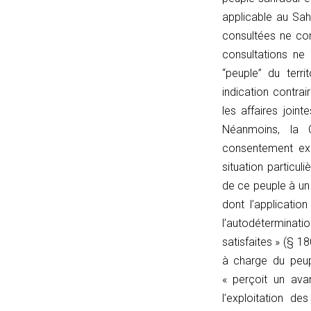
linkPath)
applicable au Sah
return
consultées ne cor
true;
consultations ne
const
“peuple” du terr
lp
indication contra
=
les affaires join
linkPath.endsWith('/')
Néanmoins, la C
?
consentement exp
linkPath.slice(0,
situation particu
-1)
de ce peuple à un a
:
dont l’applicatio
linkPath;
l’autodéterminati
return
satisfaites » (§ 1
currentPath.startsWith(lp
à charge du peup
+
« perçoit un avan
'/');
l’exploitation de
}