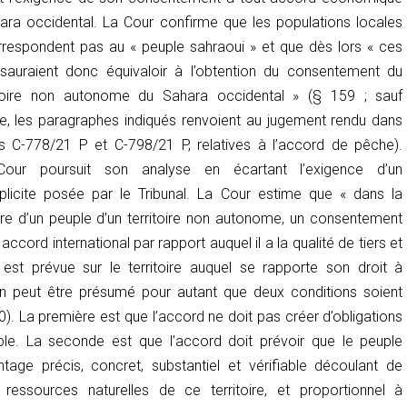
ara occidental. La Cour confirme que les populations locales
respondent pas au « peuple sahraoui » et que dès lors « ces
 sauraient donc équivaloir à l’obtention du consentement du
itoire non autonome du Sahara occidental » (§ 159 ; sauf
ire, les paragraphes indiqués renvoient au jugement rendu dans
tes C-778/21 P et C-798/21 P, relatives à l’accord de pêche).
our poursuit son analyse en écartant l’exigence d’un
licite posée par le Tribunal. La Cour estime que « dans la
lière d’un peuple d’un territoire non autonome, un consentement
ccord international par rapport auquel il a la qualité de tiers et
n est prévue sur le territoire auquel se rapporte son droit à
on peut être
présumé
pour autant que deux conditions soient
80). La première est que l’accord ne doit pas créer d’obligations
le. La seconde est que l’accord doit prévoir que le peuple
tage précis, concret, substantiel et vérifiable découlant de
s ressources naturelles de ce territoire, et proportionnel à