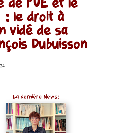
 de l’UE et le
: le droit à
n vidé de sa
nçois Dubuisson
024
La dernière News: