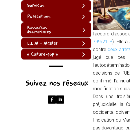
Services
Publications
Ressources
documentaires
l’accord d’associ
799/21 P
). Elle 
L.L.M – Master
contre
deux arrêts
« Culture-pop »
jugé que ces a
l'autodéterminatio
décisions de l’U
(function
confirmé l’annul
Suivez nos réseaux
()
modification subst
{
Dans une troisi
function
préjudicielle, la
normalize(input)
occidental doiven
{
l’indication du M
try
pas davantage ici.