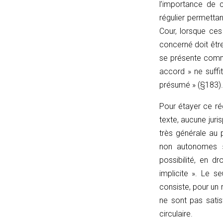
l’importance de 
function
régulier permettan
resetToggle(t)
Cour, lorsque ces
{
concerné doit être
t.classList.remove('et_pb_toggle_open');
se présente comme
t.classList.add('et_pb_toggle_close');
accord » ne suffi
const
présumé » (§183).
c
=
Pour étayer ce ré
t.querySelector('.et_pb_toggle_content');
texte, aucune juri
if
très générale au 
(c)
non autonomes »,
c.style.display
possibilité, en d
=
implicite ». Le s
'none';
consiste, pour un 
const
ne sont pas satis
title
circulaire.