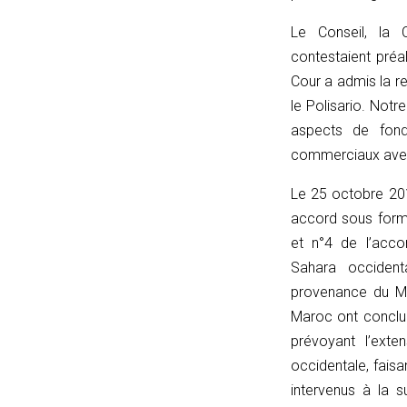
{
const
Le Conseil, la 
u
contestaient préal
=
Cour a admis la re
(input
le Polisario. Notr
instanceof
aspects de fond
URL)
commerciaux avec 
?
Le 25 octobre 20
input
accord sous forme
:
et n°4 de l’acco
new
Sahara occident
URL(input,
provenance du Mar
window.location.href);
Maroc ont conclu 
let
prévoyant l’ext
p
occidentale, fais
=
intervenus à la 
u.pathname.toLowerCase().replace(/\/+$/,