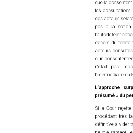
que le consentemen
matches(linkPath,
les consultations
currentPath)
des acteurs sélec
{
pas à la notion
if
l’autodéterminatio
(!linkPath
dehors du territoi
||
acteurs consulté
linkPath
d’un consentement «
===
n’était pas imp
'/')
l’intermédiaire du 
return
L’approche sur
currentPath
présumé » du pe
===
'/';
Si la Cour rejett
if
procédant très la
(currentPath
définitive à vider
===
peuple sahraoui 