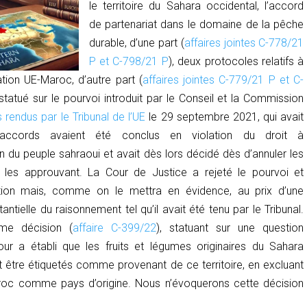
le territoire du Sahara occidental, l’accord
de partenariat dans le domaine de la pêche
durable, d’une part (
affaires jointes C-778/21
P et C-798/21 P
), deux protocoles relatifs à
ation UE-Maroc, d’autre part (
affaires jointes C-779/21 P et C-
a statué sur le pourvoi introduit par le Conseil et la Commission
 rendus par le Tribunal de l’UE
le 29 septembre 2021, qui avait
ccords avaient été conclus en violation du droit à
n du peuple sahraoui et avait dès lors décidé dès d’annuler les
E les approuvant. La Cour de Justice a rejeté le pourvoi et
ation mais, comme on le mettra en évidence, au prix d’une
antielle du raisonnement tel qu’il avait été tenu par le Tribunal.
ème décision (
affaire C-399/22
), statuant sur une question
 Cour a établi que les fruits et légumes originaires du Sahara
t être étiquetés comme provenant de ce territoire, en excluant
aroc comme pays d’origine. Nous n’évoquerons cette décision