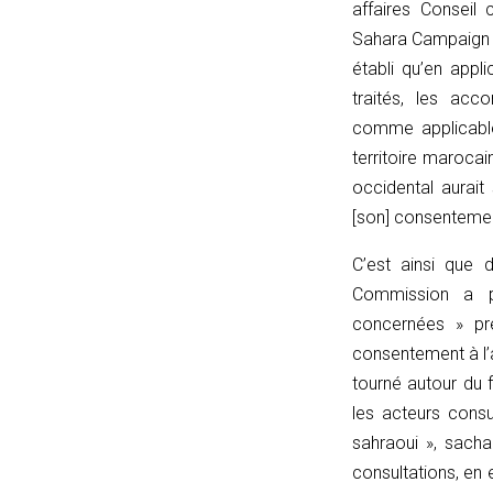
affaires
Conseil c
'');
Sahara Campaig
return
établi qu’en appli
p
traités, les ac
===
comme applicables
''
territoire marocai
?
occidental aurait
'/'
[son] consentemen
:
p;
C’est ainsi que 
}
Commission a p
catch
concernées » pré
{
consentement à l’
return
tourné autour du f
'';
les acteurs cons
}
sahraoui », sacha
}
consultations, en 
function