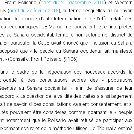
. Front Polisario
(
arrêt du 21 décembre 2016
) et
Western
n UK
(
arrêt du 27 février 2018
), au terme desquelles la Cour avait
cation du principe d’autodétermination et de l’effet relatif des
cords économiques UE-Maroc ne pouvaient être interprétés
 au Sahara occidental, territoire non autonome, distinct du
n. En particulier, la CJUE avait énoncé que l’inclusion du Sahara
 supposé que « le peuple du Sahara occidental ait manifesté
t » (
Conseil c. Front Polisario
, § 106).
dans le cadre de la négociation des nouveaux accords, la
rocédé à des consultations auprès des « populations
sentes au Sahara occidental, « afin de s’assurer de leur
accord ». La question de la validité des traités a ainsi largement
ait de savoir si ces consultations valaient consentement, et si
ultés pouvaient être considérés comme incarnant le « peuple
nt notamment que le Polisario avait refusé de participer aux
exprimant son rejet de la méthode utilisée. Le Tribunal a estimé