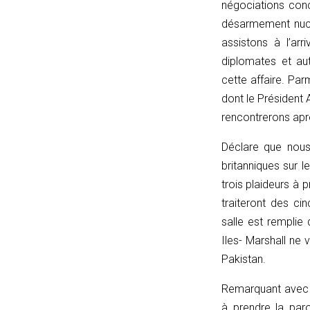
négociations conc
p
désarmement nuc
===
assistons à l’ar
''
diplomates et aut
?
cette affaire. Pa
'/'
dont le Président
:
rencontrerons apr
p;
}
Déclare
que nous 
catch
britanniques sur 
{
trois plaideurs à
return
traiteront des ci
'';
salle est remplie
}
Iles- Marshall ne 
}
Pakistan.
function
Remarquant
avec s
matches(linkPath,
à prendre la paro