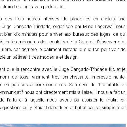
ontraindre à agir avec perfection.
 ces trois heures intenses de plaidoiries en anglais, une
e Juge Cançado Trindade, organisée par Mme Lagerwall nous
aut bien dix minutes pour arriver aux bureaux des juges, ce qui
siter les méandres des couloirs de la Cour et d’observer son
culière, car derrière le bâtiment historique que l’on peut voir de
ccolé un bâtiment très moderne et design.
ent
que la rencontre avec le Juge Cançado-Trindade fut, et je
nom de tous, vraiment très enrichissante, impressionnante,
us en perdons encore nos mots. Son sens de l’hospitalité et
ommunicatif nous ont directement mis à l’aise. Il nous a fait un
f de l’affaire à laquelle nous avons pu assister le matin, en
questions qui y étaient débattues et brillait par sa simplicité et