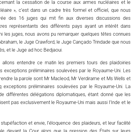
ernant la cessation de la course aux armes nucléaires et le
léaire
», c’est dans un cadre très formel et officiel, que nous
rivée des 16 juges qui mit fin aux diverses discussions des
res représentants des différents pays ayant un intérêt dans
rmi les juges, nous avons pu remarquer quelques têtes connues
 Abraham, le Juge Crawford, le Juge Cançado Trindade que nous
ès, et le Juge
ad hoc
Bedjaoui.
allons entendre ce matin les premiers tours des plaidoiries
les exceptions préliminaires soulevées par le Royaume-Uni. Les
 prendre la parole sont Mr Macleod, Mr Verdirame et Ms Wells et
nq exceptions préliminaires soulevées par le Royaume-Uni. La
 de différentes délégations diplomatiques, étant donné que les
visent pas exclusivement le Royaume-Uni mais aussi l’Inde et le
tupéfaction et envie, l’éloquence des plaideurs, et leur facilité
le devant la Cour alors que la pression des États sur leurs