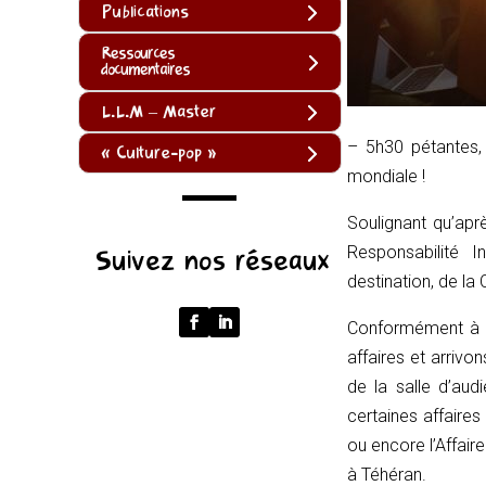
Publications
Ressources
documentaires
L.L.M – Master
– 5h30 pétantes, 
« Culture-pop »
mondiale !
Soulignant
qu’aprè
(function
Responsabilité 
Suivez nos réseaux
()
destination, de la 
{
function
Conformément
à 
normalize(input)
affaires et arriv
{
de la salle d’aud
try
certaines affaires
{
ou encore l’Affair
const
à Téhéran.