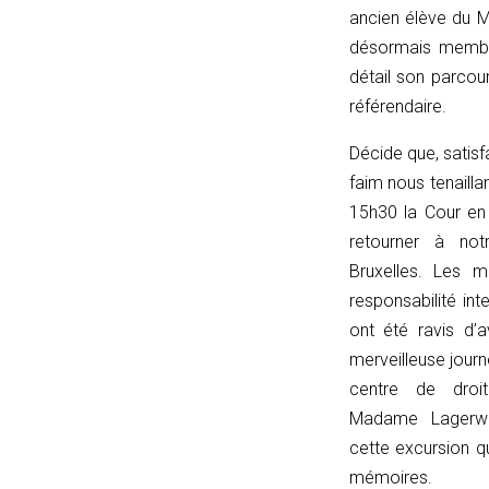
resetToggle(t)
ancien élève du M
{
désormais membre
t.classList.remove('et_pb_toggle_open');
détail son parcou
t.classList.add('et_pb_toggle_close');
référendaire.
const
c
Décide
que, satisf
=
faim nous tenaillan
t.querySelector('.et_pb_toggle_content');
15h30 la Cour en 
if
retourner à notr
(c)
Bruxelles. Les 
c.style.display
responsabilité inte
=
ont été ravis d’a
'none';
merveilleuse journ
const
centre de droit
title
Madame Lagerwa
=
cette excursion q
t.querySelector('.et_pb_toggle_title');
mémoires.