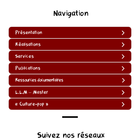
Navigation
Présentation
Réalisations
Services
Publications
Ressources documentaires
L.L.M – Master
« Culture-pop »
(function
Suivez nos réseaux
()