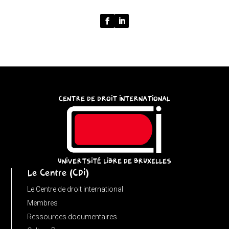
{
function
normalize(input)
{
try
{
const
CENTRE DE DROIT INTERNATIONAL
u
=
(input
instanceof
URL)
UNIVERTSITÉ LIBRE DE BRUXELLES
Le Centre (CDI)
?
input
Le Centre de droit international
:
Membres
new
Ressources documentaires
URL(input,