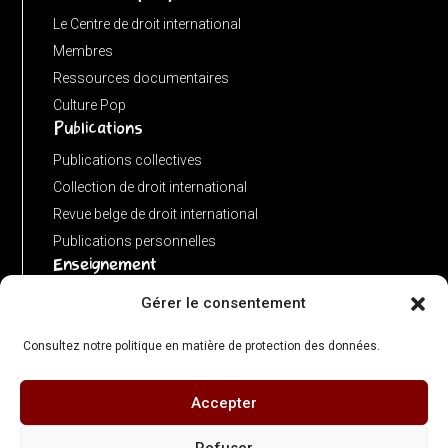
input
Le Centre de droit international
:
Membres
new
Ressources documentaires
URL(input,
Culture Pop
Publications
window.location.href);
let
Publications collectives
p
Collection de droit international
=
Revue belge de droit international
u.pathname.toLowerCase().replace(/\/+$/,
Publications personnelles
'');
Enseignement
return
Advanced LLM in public international law
Gérer le consentement
p
Master de spécialisation en droit international
===
Consultez notre politique en matière de protection des données.
Concours de plaidoiries public
''
?
Accepter
© 2026 Centre de Droit International – ULB Faculté de Droit & Criminologie - Directeur
'/'
: Olivier Corten - Illustrations : Gérard Bedoret
Refuser