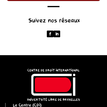
(function
Suivez nos réseaux
()
{
function
normalize(input)
{
try
{
const
CENTRE DE DROIT INTERNATIONAL
u
=
(input
instanceof
URL)
UNIVERTSITÉ LIBRE DE BRUXELLES
Le Centre (CDI)
?