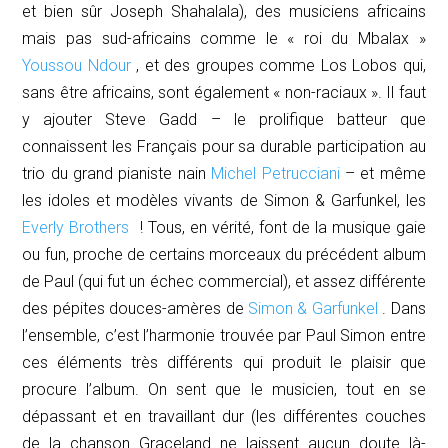
et bien sûr Joseph Shahalala), des musiciens africains
mais pas sud-africains comme le « roi du Mbalax »
Youssou Ndour
, et des groupes comme
Los Lobos
qui,
sans être africains, sont également « non-raciaux ». Il faut
y ajouter Steve Gadd – le prolifique batteur que
connaissent les Français pour sa durable participation au
trio du grand pianiste nain
Michel Petrucciani
– et même
les idoles et modèles vivants de Simon & Garfunkel, les
Everly Brothers
! Tous, en vérité, font de la musique gaie
ou
fun
, proche de certains morceaux du précédent album
de Paul (qui fut un échec commercial), et assez différente
des pépites douces-amères de
Simon & Garfunkel
. Dans
l’ensemble, c’est l’harmonie trouvée par Paul Simon entre
ces éléments très différents qui produit le plaisir que
procure l’album. On sent que le musicien, tout en se
dépassant et en travaillant dur (les différentes couches
de la chanson
Graceland
ne laissent aucun doute là-