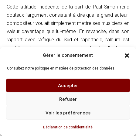
Cette attitude indécente de la part de Paul Simon rend
douteux l’argument consistant à dire que le grand auteur-
compositeur voulait simplement mettre ses musiciens en
valeur davantage que lui-même. En revanche, dans son
rapport avec l’Afrique du Sud et l’apartheid, l’album est
peut-être bien moins neutre qu’on le dit d’ordinaire.
Gérer le consentement
D’abord, la première chanson,
Boy in
the Bubbl
e
s’ouvre
sur un rythme à la fois
jive
et
gumboots
, donc sur un
Consultez notre politique en matière de protection des données.
rythme de danse à la fois américain et sud-africain tandis
qu’on entend :
Accepter
These are the days of m
iracle
and wonder
Refuser
This is a long distance call
Voir les préférences
The way the camera follows us in slo-mo
Déclaration de confidentialité
The way we look to us all