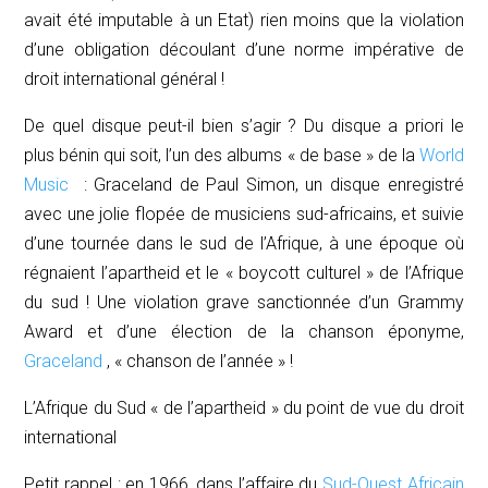
avait été imputable à un Etat) rien moins que la violation
d’une obligation découlant d’une norme impérative de
droit international général !
De quel disque peut-il bien s’agir ? Du disque
a priori
le
plus bénin qui soit, l’un des albums « de base » de la
World
Music
:
Graceland
de Paul Simon, un disque enregistré
avec une jolie flopée de musiciens sud-africains, et suivie
d’une tournée dans le sud de l’Afrique, à une époque où
régnaient l’apartheid et le « boycott culturel » de l’Afrique
du sud ! Une violation grave sanctionnée d’un
Grammy
Award
et d’une élection de la chanson éponyme,
Graceland
, « chanson de l’année » !
L
’
Afrique du Sud
«
de l’apartheid »
du point de vue du droit
international
Petit rappel : en 1966, dans l’affaire du
Sud-Ouest Africain