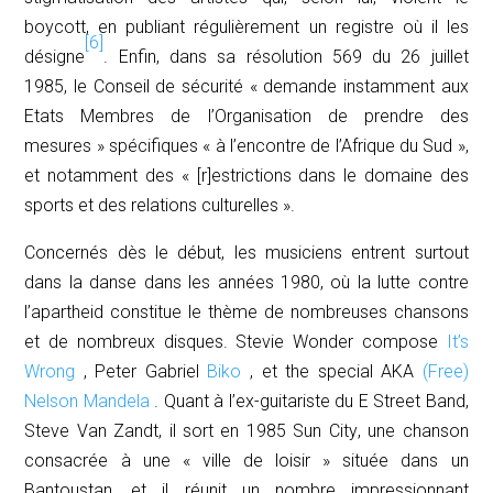
boycott, en publiant régulièrement un registre où il les
[6]
désigne
. Enfin, dans sa résolution 569 du 26 juillet
1985, le Conseil de sécurité «
demande instamment
aux
Etats Membres de l’Organisation de prendre des
mesures » spécifiques « à l’encontre de l’Afrique du Sud »,
et notamment des « [r]estrictions dans le domaine des
sports et des relations culturelles ».
Concernés dès le début, les musiciens entrent surtout
dans la danse dans les années 1980, où la lutte contre
l’apartheid constitue le thème de nombreuses chansons
et de nombreux disques. Stevie Wonder compose
It’s
Wrong
, Peter Gabriel
Biko
, et the special AKA
(Free)
Nelson Mandela
. Quant à l’ex-guitariste du E Street Band,
Steve Van Zandt, il sort en 1985
Sun City
, une chanson
consacrée à une « ville de loisir » située dans un
Bantoustan, et il réunit un nombre impressionnant