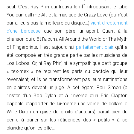
seul. C’est Ray Phiri qui trouva le riff introduisant le tube
You can call me Al
; et la musique de
Crazy Love
(qui n’est
par ailleurs pas la meilleure du disque…)
vient directement
d’une berceuse
que son père lui apprit. Quant à la
chanson qui clôt l’album,
All Around the World or The Myth
of Fingerprints
, il est aujourd’hui
parfaitement clair
qu’il a
été composé en très grande partie par les musiciens de
Los Lobos. Or, ni Ray Phiri, ni le sympathique petit groupe
« tex-mex » ne reçurent les parts du pactole qui leur
revenaient, et ils ne transformèrent pas leurs ruminations
en plaintes devant un juge. A cet égard, Paul Simon (à
l’instar d’un Bob Dylan et à l’inverse d’un Eric Clapton
capable d’apporter de lui-même une valise de dollars à
Willie Dixon en guise de droits d’auteurs) paraît bien du
genre à parier sur les réticences des « petits » à se
plaindre qu’on les pille…