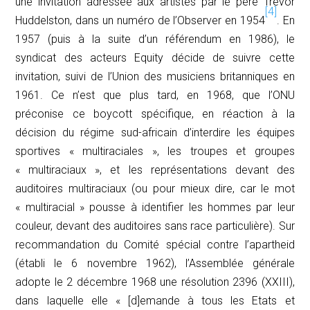
une invitation adressée aux artistes par le père Trevor
[4]
Huddelston, dans un numéro de l’
Observer
en 1954
. En
1957 (puis à la suite d’un référendum en 1986), le
syndicat des acteurs
Equity
décide de suivre cette
invitation, suivi de l’Union des musiciens britanniques en
1961. Ce n’est que plus tard, en 1968, que l’ONU
préconise ce boycott spécifique, en réaction à la
décision du régime sud-africain d’interdire les équipes
sportives « multiraciales », les troupes et groupes
« multiraciaux », et les représentations devant des
auditoires multiraciaux (ou pour mieux dire, car le mot
« multiracial » pousse à identifier les hommes par leur
couleur, devant des auditoires sans race particulière). Sur
recommandation du Comité spécial contre l’apartheid
(établi le 6 novembre 1962), l’Assemblée générale
adopte le 2 décembre 1968 une résolution 2396 (XXIII),
dans laquelle elle «
[d]emande
à tous les Etats et