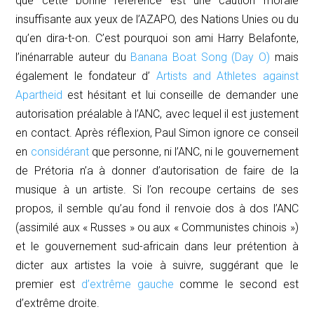
que cette bonne référence est une caution morale
insuffisante aux yeux de l’AZAPO, des Nations Unies ou du
qu’en dira-t-on. C’est pourquoi son ami Harry Belafonte,
l’inénarrable auteur du
Banana Boat Song (Day O)
mais
également le fondateur d’
Artists and Athletes against
Apartheid
est hésitant et lui conseille de demander une
autorisation préalable à l’ANC, avec lequel il est justement
en contact. Après réflexion, Paul Simon ignore ce conseil
en
considérant
que personne, ni l’ANC, ni le gouvernement
de Prétoria n’a à donner d’autorisation de faire de la
musique à un artiste. Si l’on recoupe certains de ses
propos, il semble qu’au fond il renvoie dos à dos l’ANC
(assimilé aux « Russes » ou aux « Communistes chinois »)
et le gouvernement sud-africain dans leur prétention à
dicter aux artistes la voie à suivre, suggérant que le
premier est
d’extrême gauche
comme le second est
d’extrême droite.