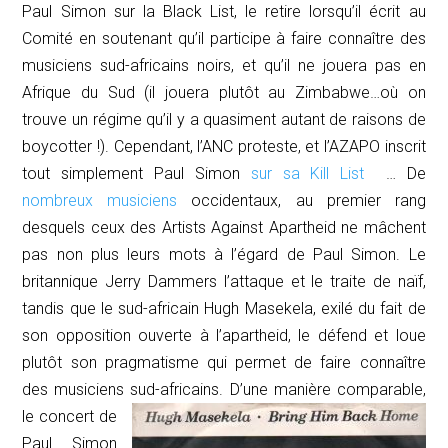
Paul Simon sur la
Black List
, le retire lorsqu’il écrit au
Comité en soutenant qu’il participe à faire connaître des
musiciens sud-africains noirs, et qu’il ne jouera pas en
Afrique du Sud (il jouera plutôt au Zimbabwe…où on
trouve un régime qu’il y a quasiment autant de raisons de
boycotter !). Cependant, l’ANC proteste, et l’AZAPO inscrit
tout simplement Paul Simon
sur sa
Kill List
… De
nombreux musiciens
occidentaux, au premier rang
desquels ceux des
Artists Again
s
t Apartheid
ne mâchent
pas non plus leurs mots à l’égard de Paul Simon. Le
britannique Jerry Dammers l’attaque et le traite de naïf,
tandis que le sud-africain Hugh Masekela, exilé du fait de
son opposition ouverte à l’apartheid, le défend et loue
plutôt son pragmatisme qui permet de faire connaître
des musiciens sud-africains.
D’une manière comparable,
le concert de
Paul Simon