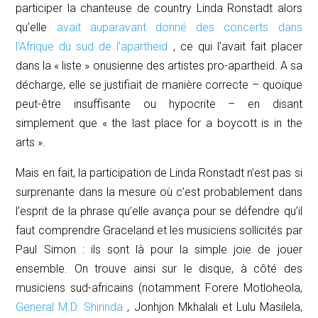
participer la chanteuse de
country
Linda Ronstadt alors
qu’elle
avait auparavant donné des concerts dans
l’Afrique du sud de l’apartheid
, ce qui l’avait fait placer
dans la « liste » onusienne des artistes pro-apartheid. A sa
décharge, elle se justifiait de manière correcte – quoique
peut-être insuffisante ou hypocrite – en disant
simplement que « the last place for a boycott is in the
arts ».
Mais en fait, la participation de Linda Ronstadt n’est pas si
surprenante dans la mesure où c’est probablement dans
l’esprit de la phrase qu’elle avança pour se défendre qu’il
faut comprendre
Graceland
et les musiciens sollicités par
Paul Simon : ils sont là pour la simple joie de jouer
ensemble. On trouve ainsi sur le disque, à côté des
musiciens sud-africains (notamment Forere Motloheola,
General M.D. Shirinda
, Jonhjon Mkhalali et Lulu Masilela,