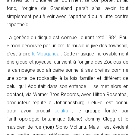
artistes du monde entier comment se comporter. Et au
fond, l’origine de
Graceland
paraît ainsi avoir tout
simplement peu à voir avec l’apartheid ou la lutte contre
l’apartheid.
La genèse du disque est connue : durant l’été 1984, Paul
Simon découvre par un ami la musique
jive
des township,
c’est-à-dire
le
Mbaqanga
. Cette musique incroyablement
énergique et joyeuse, qui vient à l’origine des Zoulous de
la campagne sud-africaine sonne à ses oreilles comme
une sorte de rockabilly à la fois familier et différent de
celui qu’il écoutait dans son enfance. Il se met alors en
contact, via Warner Bros Records, avec Hilton Rosenthal,
producteur réputé à Johannesburg. Celui-ci est connu
pour avoir produit
Juluka
, le groupe fondé par
l’anthropologue britannique (blanc) Johnny Clegg et le
musicien de rue (noir) Sipho Mchunu. Mais il est évident