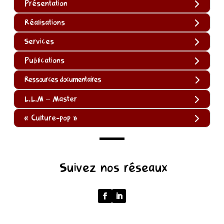
Présentation
Réalisations
Services
Publications
Ressources documentaires
L.L.M – Master
« Culture-pop »
(function
Suivez nos réseaux
()
{
function
normalize(input)
{