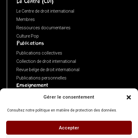
Le Centre (CDI)
?
input
Le Centre de droit international
:
Membres
new
Ressources documentaires
URL(input,
Culture Pop
Publications
window.location.href);
let
Publications collectives
p
Collection de droit international
=
Revue belge de droit international
u.pathname.toLowerCase().replace(/\/+$/,
Publications personnelles
'');
Enseignement
return
Advanced LLM in public international law
Gérer le consentement
p
Master de spécialisation en droit international
===
Consultez notre politique en matière de protection des données.
Concours de plaidoiries public
''
?
Accepter
© 2026 Centre de Droit International – ULB Faculté de Droit & Criminologie - Directeur
'/'