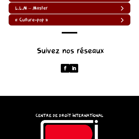
L.L.M – Master
« Culture-pop »
(function
Suivez nos réseaux
()
{
function
normalize(input)
{
try
{
const
CENTRE DE DROIT INTERNATIONAL
u
=
(input