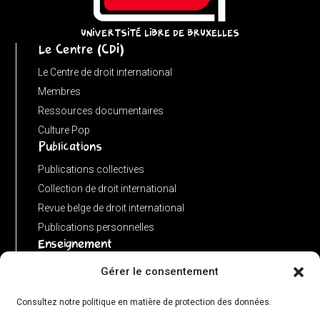
instanceof
URL)
UNIVERTSITÉ LIBRE DE BRUXELLES
Le Centre (CDI)
?
input
Le Centre de droit international
:
Membres
new
Ressources documentaires
URL(input,
Culture Pop
Publications
window.location.href);
let
Publications collectives
p
Collection de droit international
=
Revue belge de droit international
u.pathname.toLowerCase().replace(/\/+$/,
Publications personnelles
'');
Enseignement
return
Advanced LLM in public international law
Gérer le consentement
p
Master de spécialisation en droit international
===
Consultez notre politique en matière de protection des données.
Concours de plaidoiries public
''