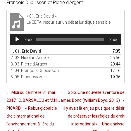
François Dubuisson et Pierre d’Argent.
« 01. Eric David »
Le CETA, retour sur un débat juridique sensible
Lecteur
00:00
00:00
audio
1.
01. Eric David
7:35
2.
02. Nicolas Angelet
25:56
3.
03. Pierre d'Argent
20:44
4.
04. François Dubuisson
17:16
5.
05. Discussion
19:36
←
Midi du centre le 31 mai
Solo. Une nouvelle aventure de
2017 : O. BARSALOU et M.H.
James Bond (William Boyd, 2013) : «
PICARD – « Rebut global : le
il y avait là en jeu plus que le désir
droit international de
de préserver les règles du droit
l’environnement à l’ère du
international » – Une analyse