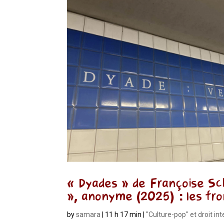
« Dyades » de Françoise Sche
», anonyme (2025) : les fron
by
samara
|
11 h 17 min
|
"Culture-pop" et droit in