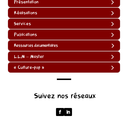
Présentation
Réalisations
Services
Publications
Ressources documentaires
L.L.M – Master
« Culture-pop »
(function
Suivez nos réseaux
()
{
function
normalize(input)
{