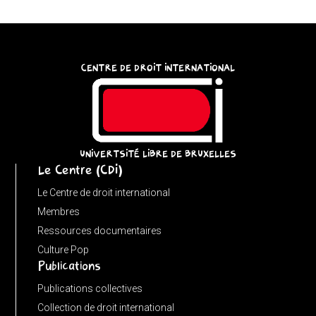
try
{
const
CENTRE DE DROIT INTERNATIONAL
u
=
(input
instanceof
URL)
UNIVERTSITÉ LIBRE DE BRUXELLES
Le Centre (CDI)
?
input
Le Centre de droit international
:
Membres
new
Ressources documentaires
URL(input,
Culture Pop
Publications
window.location.href);
let
Publications collectives
p
Collection de droit international