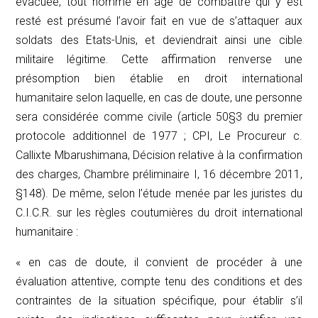
évacuée, tout homme en âge de combattre qui y est
resté est présumé l’avoir fait en vue de s’attaquer aux
soldats des Etats-Unis, et deviendrait ainsi une cible
militaire légitime. Cette affirmation renverse une
présomption bien établie en droit international
humanitaire selon laquelle, en cas de doute, une personne
sera considérée comme civile (article 50§3 du premier
protocole additionnel de 1977 ; CPI,
Le Procureur c.
Callixte Mbarushimana
, Décision relative à la confirmation
des charges, Chambre préliminaire I, 16 décembre 2011,
§148). De même, selon l’étude menée par les juristes du
C.I.C.R. sur les règles coutumières du droit international
humanitaire :
« en cas de doute, il convient de procéder à une
évaluation attentive, compte tenu des conditions et des
contraintes de la situation spécifique, pour établir s’il