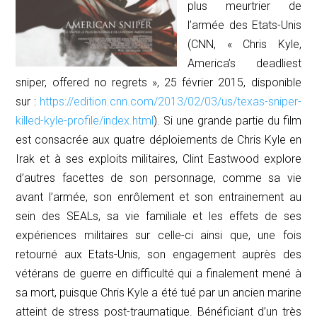
plus meurtrier de
l’armée des Etats-Unis
(CNN, « Chris Kyle,
America’s deadliest
sniper, offered no regrets », 25 février 2015, disponible
sur :
https://edition.cnn.com/2013/02/03/us/texas-sniper-
killed-kyle-profile/index.html
). Si une grande partie du film
est consacrée aux quatre déploiements de Chris Kyle en
Irak et à ses exploits militaires, Clint Eastwood explore
d’autres facettes de son personnage, comme sa vie
avant l’armée, son enrôlement et son entrainement au
sein des
SEALs
, sa vie familiale et les effets de ses
expériences militaires sur celle-ci ainsi que, une fois
retourné aux Etats-Unis, son engagement auprès des
vétérans de guerre en difficulté qui a finalement mené à
sa mort, puisque Chris Kyle a été tué par un ancien
marine
atteint de stress post-traumatique. Bénéficiant d’un très