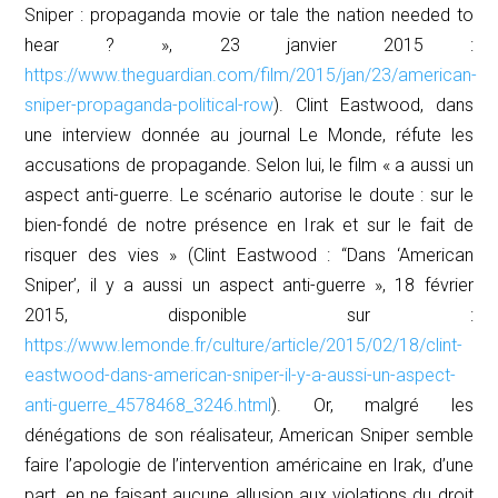
Sniper : propaganda movie or tale the nation needed to
hear ? », 23 janvier 2015 :
https://www.theguardian.com/film/2015/jan/23/american-
sniper-propaganda-political-row
). Clint Eastwood, dans
une interview donnée au journal
Le Monde
, réfute les
accusations de propagande. Selon lui, le film « a aussi un
aspect anti-guerre. Le scénario autorise le doute : sur le
bien-fondé de notre présence en Irak et sur le fait de
risquer des vies » (Clint Eastwood : ‘‘Dans ‘American
Sniper’, il y a aussi un aspect anti-guerre », 18 février
2015, disponible sur :
https://www.lemonde.fr/culture/article/2015/02/18/clint-
eastwood-dans-american-sniper-il-y-a-aussi-un-aspect-
anti-guerre_4578468_3246.html
). Or, malgré les
dénégations de son réalisateur,
American Sniper
semble
faire l’apologie de l’intervention américaine en Irak, d’une
part, en ne faisant aucune allusion aux violations du droit