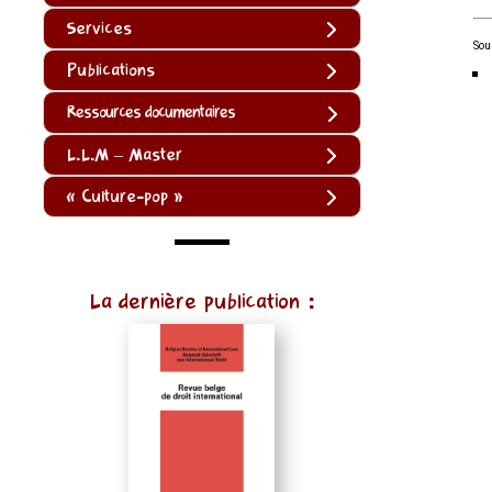
Services
Sou
Publications
Ressources documentaires
L.L.M – Master
« Culture-pop »
(function
La dernière publication :
()
{
function
normalize(input)
{
try
{