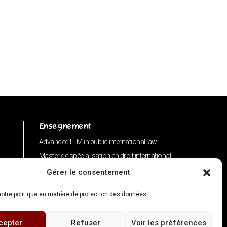
Enseignement
Advanced LLM in public international law
Master de spécialisation en droit international
Concours de plaidoiries public
Gérer le consentement
otre politique en matière de protection des données.
cepter
Refuser
Voir les préférences