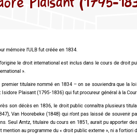
idore Plaisant (1795-18
ur mémoire l’ULB fut créée en 1834.
l’origine le droit international est inclus dans le cours de droit pu
ternational ».
 premier titulaire nommé en 1834 – on se souviendra que la loi pa
t Isidore Plaisant (1795-1836) qui fut procureur général à la Cou
rès son décès en 1836, le droit public connaîtra plusieurs titul
847), Van Hoorebeke (1848) qui n’ont pas laissé de souvenir part
ns. Seul Arntz, titulaire du cours en 1851, aurait pu apporter de
it mention au programme du « droit public externe », ni a fortiori 