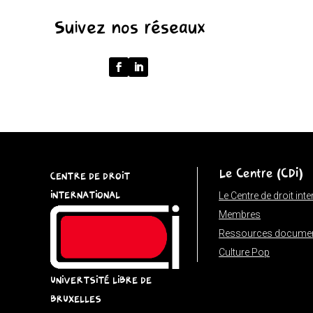
'');
Suivez nos réseaux
return
p
===
''
?
'/'
:
p;
Le Centre (CDI)
}
CENTRE DE DROIT
catch
INTERNATIONAL
Le Centre de droit int
{
Membres
return
Ressources documen
'';
Culture Pop
}
UNIVERTSITÉ LIBRE DE
}
BRUXELLES
function