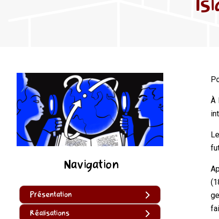
Is
Po
À 
in
Le
fu
Navigation
Ap
(1
Présentation
ge
fa
Réalisations