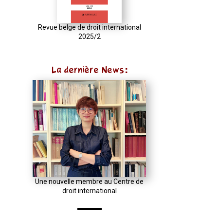
const
u
Revue belge de droit international
2025/2
=
(input
instanceof
La dernière News:
URL)
?
input
:
new
URL(input,
window.location.href);
let
p
Une nouvelle membre au Centre de
droit international
=
u.pathname.toLowerCase().replace(/\/+$/,