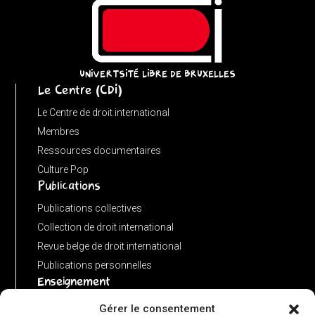
}
catch
{
return
UNIVERTSITÉ LIBRE DE BRUXELLES
Le Centre (CDI)
'';
}
Le Centre de droit international
}
Membres
function
Ressources documentaires
matches(linkPath,
Culture Pop
Publications
currentPath)
{
Publications collectives
if
Collection de droit international
(!linkPath
Revue belge de droit international
||
Publications personnelles
Enseignement
linkPath
===
Advanced LLM in public international law
Gérer le consentement