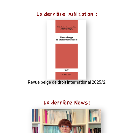
(function
La dernière publication :
()
{
function
normalize(input)
{
try
{
const
u
Revue belge de droit international 2025/2
=
(input
La dernière News:
instanceof
URL)
?
input