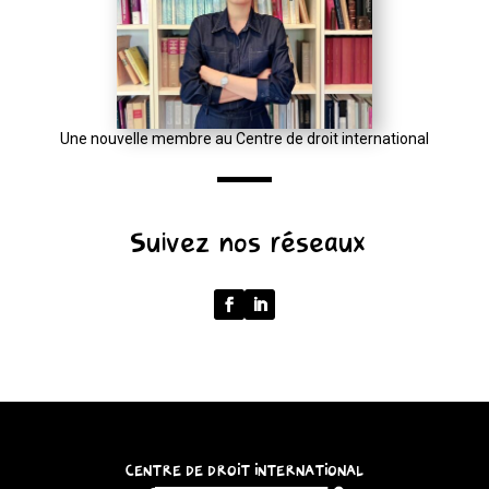
:
new
URL(input,
window.location.href);
let
Une nouvelle membre au Centre de droit international
p
=
u.pathname.toLowerCase().replace(/\/+$/,
Suivez nos réseaux
'');
return
p
===
''
?
'/'
:
CENTRE DE DROIT INTERNATIONAL
p;