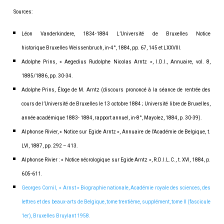
Sources:
Léon Vanderkindere, 1834-1884 L’Université de Bruxelles Notice
historique Bruxelles Weissenbruch, in-4°, 1884, pp. 67, 145 et LXXVIII.
Adolphe Prins, « Aegedius Rudolphe Nicolas Arntz », I.D.I., Annuaire, vol. 8,
1885/1886, pp. 30-34.
Adolphe Prins, Éloge de M. Arntz (discours prononcé à la séance de rentrée des
cours de l’Université de Bruxelles le 13 octobre 1884 ; Université libre de Bruxelles,
année académique 1883- 1884, rapport annuel, in-8°, Mayolez, 1884, p. 30-39).
Alphonse Rivier, « Notice sur Egide Arntz », Annuaire de l’Académie de Belgique, t.
LVI, 1887, pp. 292 – 413.
Alphonse Rivier : « Notice nécrologique sur Egide Arntz », R.D.I.L.C., t. XVI, 1884, p.
605-611.
Georges Cornil, « Arnst » Biographie nationale, Académie royale des sciences, des
lettres et des beaux-arts de Belgique, tome trentième, supplément, tome II (fascicule
1er), Bruxelles Bruylant 1958.