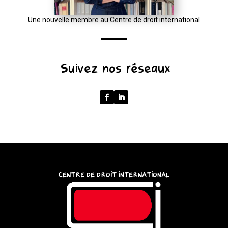
window.location.href);
let
Une nouvelle membre au Centre de droit international
p
=
u.pathname.toLowerCase().replace(/\/+$/,
Suivez nos réseaux
'');
return
p
===
''
?
'/'
:
CENTRE DE DROIT INTERNATIONAL
p;
}
catch
{