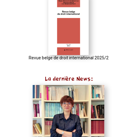
function
normalize(input)
{
try
{
const
u
Revue belge de droit international 2025/2
=
(input
La dernière News:
instanceof
URL)
?
input
:
new
URL(input,