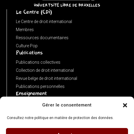
return
UNIVERTSITÉ LIBRE DE BRUXELLES
Le Centre (CDI)
'';
}
Le Centre de droit international
}
Membres
function
Ressources documentaires
matches(linkPath,
Culture Pop
Publications
currentPath)
{
Publications collectives
if
Collection de droit international
(!linkPath
Revue belge de droit international
||
Publications personnelles
Enseignement
linkPath
===
Advanced LLM in public international law
Gérer le consentement
'/')
Master de spécialisation en droit international
return
Consultez notre politique en matière de protection des données.
Concours de plaidoiries public
currentPath
===