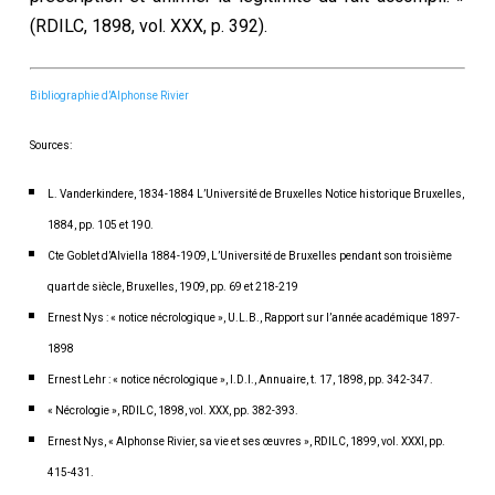
(RDILC, 1898, vol. XXX, p. 392).
Bibliographie d’Alphonse Rivier
Sources:
L. Vanderkindere,
1834-1884 L’Université de Bruxelles Notice historique Bruxelles,
1884, pp. 105 et 190.
Cte Goblet d’Alviella
1884-1909, L’Université de Bruxelles pendant son troisième
quart de siècle
, Bruxelles, 1909, pp. 69 et 218-219
Ernest Nys : « notice nécrologique », U.L.B.,
Rapport sur l’année académique 1897-
1898
Ernest Lehr : « notice nécrologique », I.D.I.,
Annuaire
, t. 17, 1898, pp. 342-347.
« Nécrologie »,
RDILC
, 1898, vol. XXX, pp. 382-393.
Ernest Nys, « Alphonse Rivier, sa vie et ses œuvres »,
RDILC
, 1899, vol. XXXI, pp.
415-431.