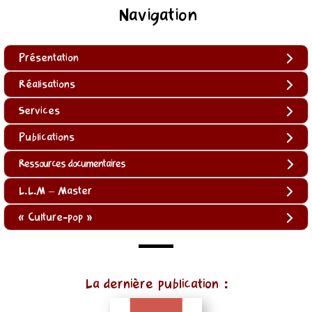
Navigation
Présentation
Réalisations
Services
Publications
Ressources documentaires
L.L.M – Master
« Culture-pop »
(function
La dernière publication :
()
{