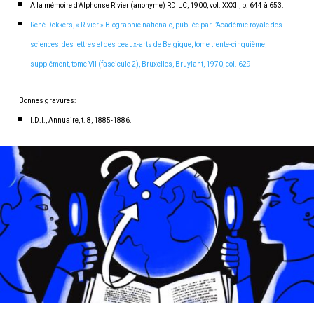
A la mémoire d’Alphonse Rivier (anonyme)
RDILC
, 1900, vol. XXXII, p. 644 à 653.
René Dekkers, « Rivier »
Biographie nationale
, publiée par l’Académie royale des
sciences, des lettres et des beaux-arts de Belgique, tome trente-cinquième,
supplément, tome VII (fascicule 2), Bruxelles, Bruylant, 1970, col. 629
Bonnes gravures:
I.D.I.
, Annuaire, t. 8, 1885-1886.