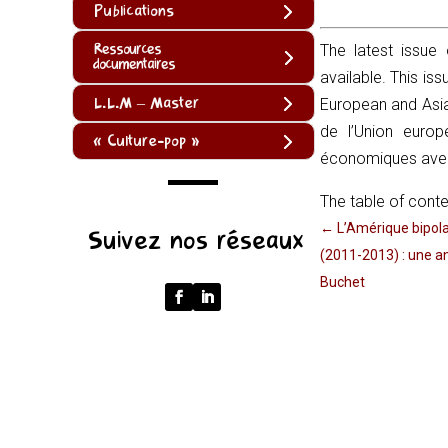
Publications
Ressources
The latest issue
documentaires
available. This iss
L.L.M – Master
European and Asia
de l’Union euro
« Culture-pop »
économiques avec l
The table of conte
(function
←
L’Amérique bipola
Suivez nos réseaux
()
(2011-2013) : une an
{
Buchet
function
normalize(input)
{
try
{
const