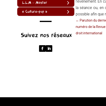
l’événement. En c
L.L.M – Master
la séance ou, en
« Culture-pop »
possible afin qu
←
Parution du derni
numéro de la Revue
(function
Suivez nos réseaux
droit international
()
{
function
normalize(input)
{
try
{
const
u
=
(input