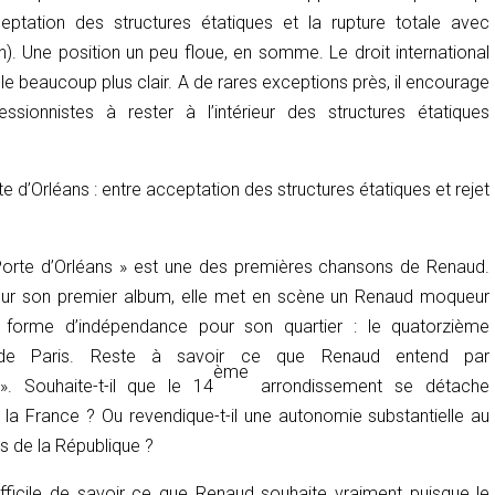
ceptation des structures étatiques et la rupture totale avec
on). Une position un peu floue, en somme. Le droit international
e beaucoup plus clair. A de rares exceptions près, il encourage
ssionnistes à rester à l’intérieur des structures étatiques
te d’Orléans : entre acceptation des structures étatiques et rejet
Porte d’Orléans » est une des premières chansons de Renaud.
sur son premier album, elle met en scène un Renaud moqueur
 forme d’indépendance pour son quartier : le quatorzième
 de Paris. Reste à savoir ce que Renaud entend par
ème
. Souhaite-t-il que le 14
arrondissement se détache
a France ? Ou revendique-t-il une autonomie substantielle au
ns de la République ?
 difficile de savoir ce que Renaud souhaite vraiment puisque le