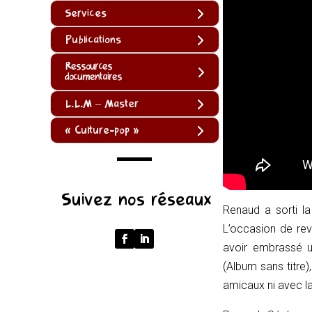
Services
Publications
Ressources
documentaires
L.L.M – Master
« Culture-pop »
(function
Suivez nos réseaux
()
Renaud a sorti la
{
L’occasion de reve
function
avoir embrassé u
normalize(input)
(
Album sans titre
)
{
amicaux ni avec la 
try