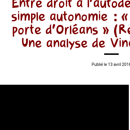
Entre droit à l’autod
simple autonomie : «
porte d’Orléans » (R
Une analyse de Vin
Publié le 13 avril 201