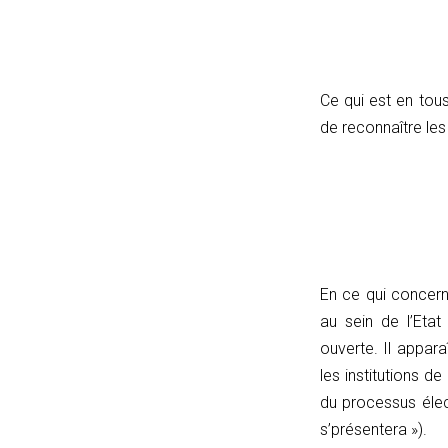
linkPath)
return
true;
const
Ce qui est en tous
lp
de reconnaître les 
=
linkPath.endsWith('/')
?
linkPath.slice(0,
-1)
:
En ce qui concern
linkPath;
au sein de l’Etat
return
ouverte. Il appar
currentPath.startsWith(lp
les institutions d
+
du processus éle
'/');
s’présentera »).
}