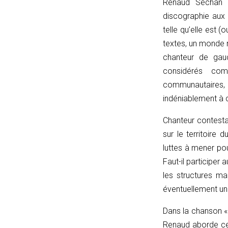
{
Renaud Séchan d
const
discographie aux
u
telle qu’elle est (
=
textes, un monde me
(input
chanteur de gauc
instanceof
considérés com
URL)
communautaires, 
?
indéniablement à 
input
Chanteur contesta
:
sur le territoire 
new
luttes à mener po
URL(input,
Faut-il participer 
window.location.href);
les structures ma
let
éventuellement une 
p
=
Dans la chanson « 
u.pathname.toLowerCase().replace(/\/+$/,
Renaud aborde cet