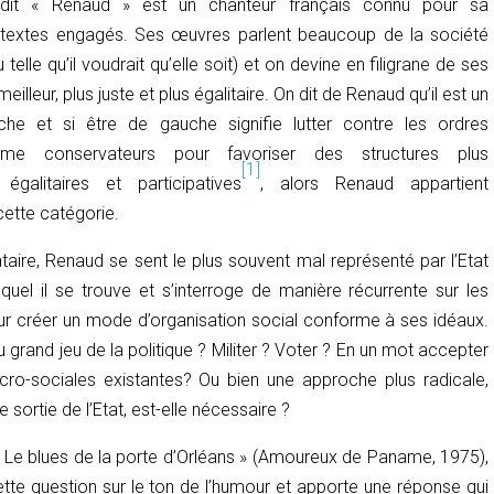
it « Renaud » est un chanteur français connu pour sa
 textes engagés. Ses œuvres parlent beaucoup de la société
ou telle qu’il voudrait qu’elle soit) et on devine en filigrane de ses
illeur, plus juste et plus égalitaire. On dit de Renaud qu’il est un
he et si être de gauche signifie lutter contre les ordres
me conservateurs pour favoriser des structures plus
[1]
égalitaires et participatives
, alors Renaud appartient
cette catégorie.
taire, Renaud se sent le plus souvent mal représenté par l’Etat
duquel il se trouve et s’interroge de manière récurrente sur les
ur créer un mode d’organisation social conforme à ses idéaux.
au grand jeu de la politique ? Militer ? Voter ? En un mot accepter
cro-sociales existantes? Ou bien une approche plus radicale,
sortie de l’Etat, est-elle nécessaire ?
Le blues de la porte d’Orléans » (
Amoureux de Paname
, 1975),
te question sur le ton de l’humour et apporte une réponse qui