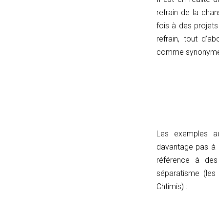
matches(linkPath,
refrain de la cha
currentPath)
fois à des projet
{
refrain, tout d’
if
comme synonyme
(!linkPath
||
linkPath
===
'/')
return
Les exemples au
currentPath
davantage pas à cl
===
référence à des
'/';
séparatisme (les
if
Chtimis) :
(currentPath
===