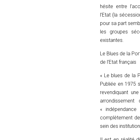
'');
hésite entre l’ac
return
l’Etat (la sécessi
p
pour sa part sembl
===
les groupes séce
''
existantes.
?
Le Blues de la Por
'/'
de l’Etat français
:
p;
« Le blues de la 
}
Publiée en 1975 
catch
revendiquant une
{
arrondissement
return
« indépendance »
'';
complètement de l
}
sein des institutio
}
function
Il est en réalité