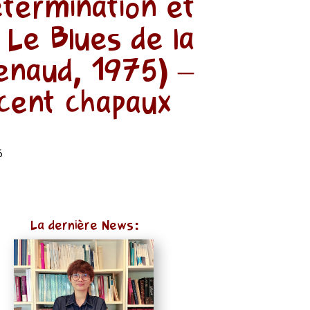
étermination et
 Le Blues de la
enaud, 1975) –
cent chapaux
6
La dernière News: