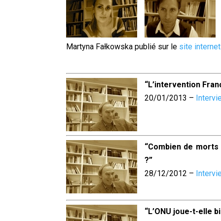
Martyna Fałkowska publié sur le
site interne
“L’intervention Fran
20/01/2013 –
Intervi
“Combien de morts f
?”
28/12/2012 –
Intervi
“L’ONU joue-t-elle b