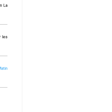
n La
r les
atin