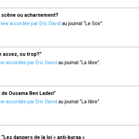
n scène ou acharnement?
view accordée par Eric David
au journal “Le Soir”.
e assez, ou trop?
”
iew accordée par Eric David
au journal “La libre”.
rt de Ousama Ben Laden”
iew accordée par Eric David
au journal “La libre”.
“Les dangers de la loi « anti-burqa »