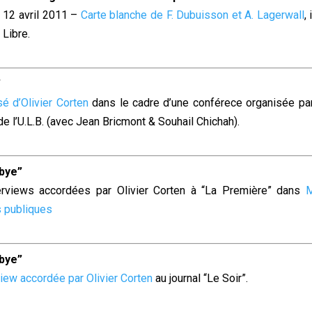
12 avril 2011 –
Carte blanche de F. Dubuisson et A. Lagerwall
,
i
Libre
.
”
é d’Olivier Corten
dans le cadre d’une conférece organisée pa
de l’U.L.B. (avec Jean Bricmont & Souhail Chichah).
ibye”
rviews accordées par Olivier Corten à “La Première” dans
M
 publiques
ibye”
view accordée par Olivier Corten
au journal “Le Soir”.