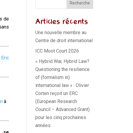
Recherche
es de
Articles récents
 sans
Une nouvelle membre au
Centre de droit international
ICC Moot Court 2026
 Eric
« Hybrid War, Hybrid Law?
Questioning the resilience
of (formalism in)
international law » : Olivier
Corten reçoit un ERC
in
à
(European Research
Council – Advanced Grant)
pour les cinq prochaines
années
, se