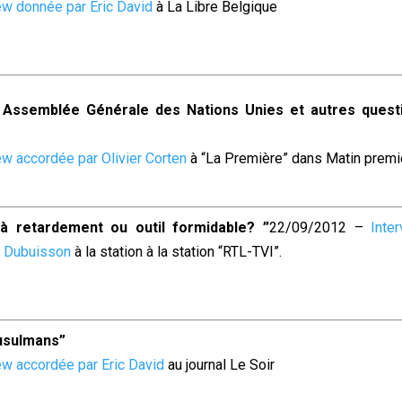
ew donnée par Eric David
à
La Libre Belgique
 Assemblée Générale des Nations Unies et autres quest
ew accordée par Olivier Corten
à “La Première” dans Matin premi
 retardement ou outil formidable? ”
22/09/2012 –
Inter
s Dubuisson
à la station à la station “RTL-TVI”.
usulmans”
ew accordée par Eric David
au journal
Le Soir