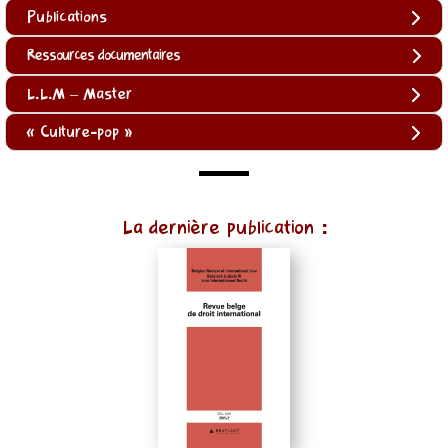
Publications
Ressources documentaires
L.L.M – Master
« Culture-pop »
(function
La dernière publication :
()
{
function
normalize(input)
{
try
{
const