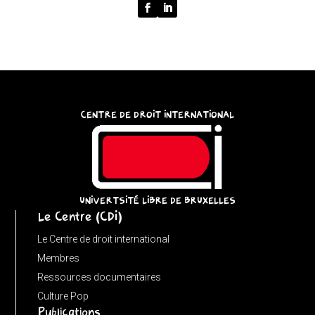
p
===
''
?
'/'
:
CENTRE DE DROIT INTERNATIONAL
p;
}
catch
{
return
UNIVERTSITÉ LIBRE DE BRUXELLES
Le Centre (CDI)
'';
}
Le Centre de droit international
}
Membres
function
Ressources documentaires
matches(linkPath,
Culture Pop
Publications
currentPath)