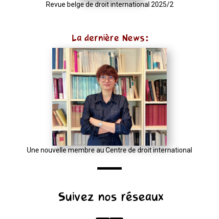
u
Revue belge de droit international 2025/2
=
(input
La dernière News:
instanceof
URL)
?
input
:
new
URL(input,
window.location.href);
let
Une nouvelle membre au Centre de droit international
p
=
u.pathname.toLowerCase().replace(/\/+$/,
Suivez nos réseaux
'');
return