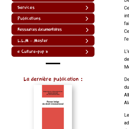
Dè
Services
Ce
in
Publications
fa
Ressources documentaires
Ce
l'
L.L.M – Master
L'
« Culture-pop »
de
Me
(function
La dernière publication :
De
()
du
{
Al
function
Al
normalize(input)
{
Le
try
ad
{