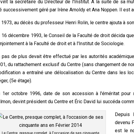
vint la secrétaire du Directeur de l'Institut. À la suite de sa mu
é successivement géré par Irène Arnoldy et Ana Noppen. Il est a
 1973, au décès du professeur Henri Rolin, le centre ajouta à son 
 16 décembre 1993, le Conseil de la Faculté de droit décida que l
njointement à la Faculté de droit et à l'Institut de Sociologie.
 pas de plus devait être effectué par les autorités académiques 
01, du rattachement exclusif du Centre (sans changement de nom n
dification a entraîné une délocalisation du Centre dans les loc
ger, (5e étage).
 1er octobre 1996, date de son accession à l'éméritat pour
lmon, devint président du Centre et Éric David lui succéda comm
Depuis 
devenu P
est le n
Le Centre, presque complet, à l'occasion de ses cinquante