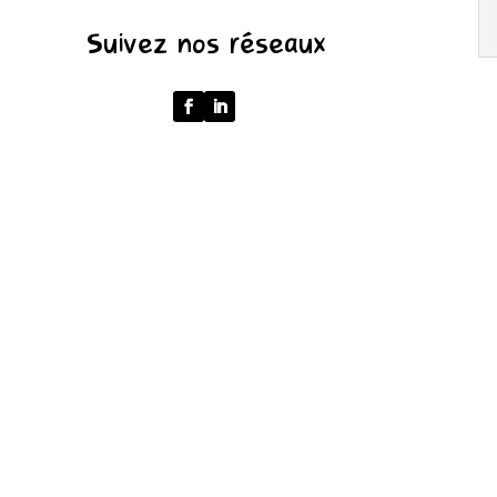
'');
Suivez nos réseaux
return
p
===
''
?
'/'
:
p;
}
catch
{
return
'';
}
}
function