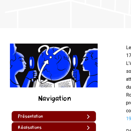
Le
17
L'
so
at
du
Ro
Navigation
pr
co
Présentation
1
Réalisations