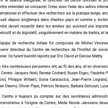
s la séance inaugurale, le directeur du centre dressait le pr
ntre entendait se consacrer. Créer, avec l'aide des autres intern
ternational et effectuer des recherches sur la pratique belge, an
isait depuis longtemps dans d'autres pays et comme y invitait 
ntre devait recueillir dans les années qui suivirent une impor
exécutif et du législatif, singulièrement en matière de traités, et la
équipe de recherche initiale fut composée de Michel Vincineau
venir directeur du Centre de recherches de l'Institut de sociol
ner. Ils furent bientôt rejoints par Éric David et Denise Mathy.
 très nombreuses personnes ont, au fil des ans, et en diverses 
 Centre: Jacques Noël, Renata Cochard, Rusen Ergec, Paulette 
biol, Philippe Willaert, Sonia Caracassis, Jean-Pierre Legrand
ain Daems, Olivier Paye, Patricio Nolasco, Barbara Delcourt, Luca
 Centre a toujours pu compter sur des secrétaires administr
ministrative à l'origine du Centre, Melle Nicole Janssens deva