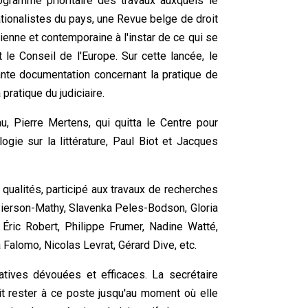
ogramme prioritaire des travaux auxquels le
ationalistes du pays, une Revue belge de droit
cienne et contemporaine à l'instar de ce qui se
le Conseil de l'Europe. Sur cette lancée, le
tante documentation concernant la pratique de
 pratique du judiciaire.
, Pierre Mertens, qui quitta le Centre pour
ogie sur la littérature, Paul Biot et Jacques
qualités, participé aux travaux de recherches
Pierson-Mathy, Slavenka Peles-Bodson, Gloria
, Éric Robert, Philippe Frumer, Nadine Watté,
 Falomo, Nicolas Levrat, Gérard Dive, etc.
atives dévouées et efficaces. La secrétaire
it rester à ce poste jusqu'au moment où elle