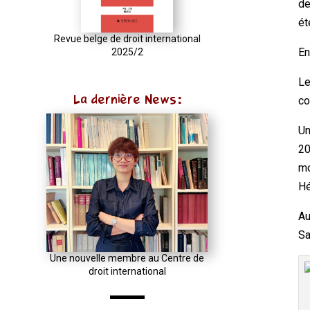
de
const
ét
u
Revue belge de droit international
En
2025/2
=
(input
Le
instanceof
La dernière News:
co
URL)
?
Un
input
20
:
mo
new
Hé
URL(input,
Au
window.location.href);
Sa
let
p
Une nouvelle membre au Centre de
droit international
=
u.pathname.toLowerCase().replace(/\/+$/,