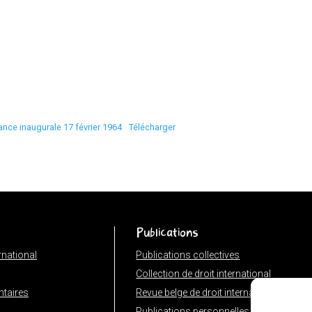
ance inaugurale 17 février 1964
Télécharger
Publications
ernational
Publications collectives
Collection de droit international
taires
Revue belge de droit international
Publications personnelles