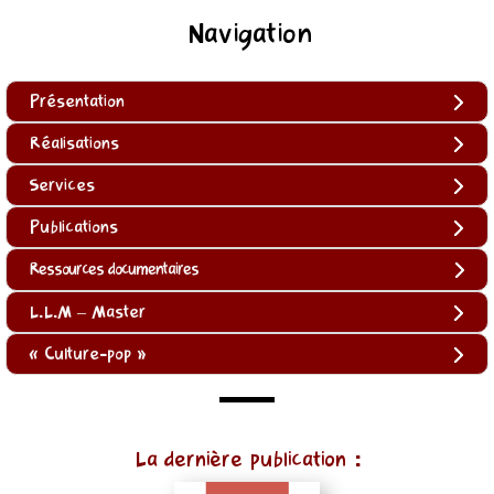
Navigation
Présentation
Réalisations
Services
Publications
Ressources documentaires
L.L.M – Master
« Culture-pop »
(function
La dernière publication :
()