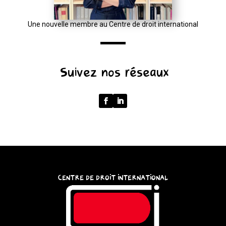
window.location.href);
let
Une nouvelle membre au Centre de droit international
p
=
u.pathname.toLowerCase().replace(/\/+$/,
Suivez nos réseaux
'');
return
p
===
''
?
'/'
:
CENTRE DE DROIT INTERNATIONAL
p;
}
catch
{