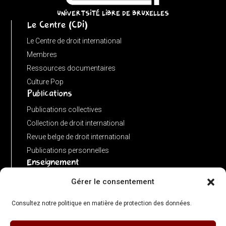
return
UNIVERTSITÉ LIBRE DE BRUXELLES
Le Centre (CDI)
'';
}
Le Centre de droit international
}
Membres
function
Ressources documentaires
matches(linkPath,
Culture Pop
Publications
currentPath)
{
Publications collectives
if
Collection de droit international
(!linkPath
Revue belge de droit international
||
Publications personnelles
Enseignement
linkPath
===
Advanced LLM in public international law
Gérer le consentement
'/')
Master de spécialisation en droit international
return
Consultez notre politique en matière de protection des données.
Concours de plaidoiries public
currentPath