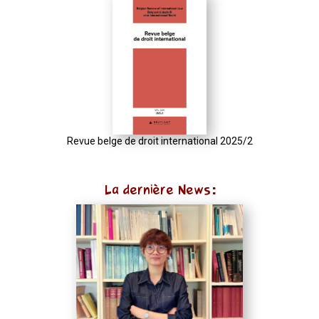
{
function
normalize(input)
{
try
{
const
u
Revue belge de droit international 2025/2
=
(input
La dernière News:
instanceof
URL)
?
input
:
new
URL(input,