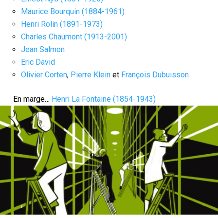
Maurice Bourquin (1884-1961)
Henri Rolin (1891-1973)
Charles Chaumont (1913-2001)
Jean Salmon
Eric David
Olivier Corten
,
Pierre Klein
et
François Dubuisson
En marge…
Henri La Fontaine (1854-1943)