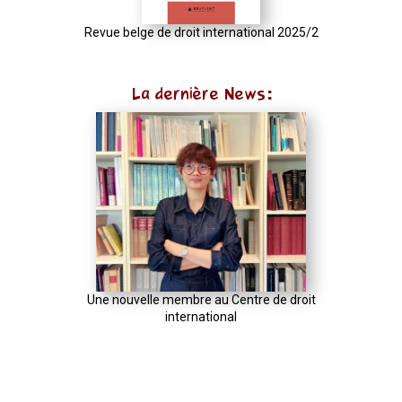
instanceof
URL)
Revue belge de droit international 2025/2
?
input
La dernière News:
:
new
URL(input,
window.location.href);
let
p
=
u.pathname.toLowerCase().replace(/\/+$/,
'');
Une nouvelle membre au Centre de droit
return
international
p
===
''