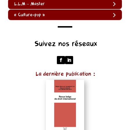
L.L.M – Master
« Culture-pop »
(function
Suivez nos réseaux
()
{
function
normalize(input)
La dernière publication :
{
try
{
const
u
=
(input