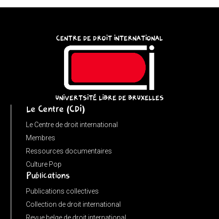
?
'/'
:
CENTRE DE DROIT INTERNATIONAL
p;
}
catch
{
UNIVERTSITÉ LIBRE DE BRUXELLES
return
Le Centre (CDI)
'';
}
Le Centre de droit international
}
Membres
function
Ressources documentaires
matches(linkPath,
Culture Pop
Publications
currentPath)
{
Publications collectives
if
Collection de droit international
(!linkPath
Revue belge de droit international