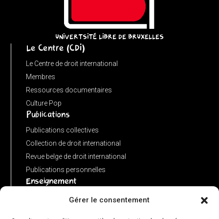
(input
instanceof
URL)
UNIVERTSITÉ LIBRE DE BRUXELLES
Le Centre (CDI)
?
input
Le Centre de droit international
:
Membres
new
Ressources documentaires
URL(input,
Culture Pop
Publications
window.location.href);
let
Publications collectives
p
Collection de droit international
=
Revue belge de droit international
u.pathname.toLowerCase().replace(/\/+$/,
Publications personnelles
'');
Enseignement
return
Advanced LLM in public international law
Gérer le consentement
p
Master de spécialisation en droit international