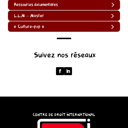
Ressources documentaires
L.L.M – Master
« Culture-pop »
(function
Suivez nos réseaux
()
{
function
normalize(input)
{
try
{
const
CENTRE DE DROIT INTERNATIONAL
u
=