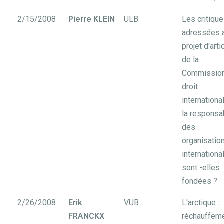
2/15/2008
Pierre KLEIN
ULB
Les critiqu
adressées 
projet d'arti
de la
Commission
droit
internationa
la responsab
des
organisatio
internationa
sont -elles
fondées ?
2/26/2008
Erik
VUB
L'arctique :
FRANCKX
réchauffem