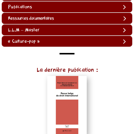
Publications
Ressources documentaires
L.L.M – Master
« Culture-pop »
(function
La dernière publication :
()
{
function
normalize(input)
{
try
{
const