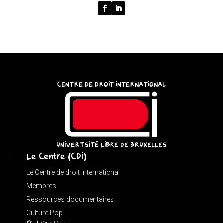
p
===
''
?
'/'
:
CENTRE DE DROIT INTERNATIONAL
p;
}
catch
{
return
UNIVERTSITÉ LIBRE DE BRUXELLES
Le Centre (CDI)
'';
}
Le Centre de droit international
}
Membres
function
Ressources documentaires
matches(linkPath,
Culture Pop