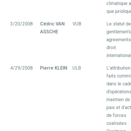
climatique a
que juridiqu
3/20/2008
Cédric VAN
VUB
Le statut d
ASSCHE
gentlemen's
agreements
droit
internationa
4/29/2008
Pierre KLEIN
ULB
L’attributio
faits comm
dans le cad
d’opération
maintien de 
paix et d’ac
de forces
coalisées :