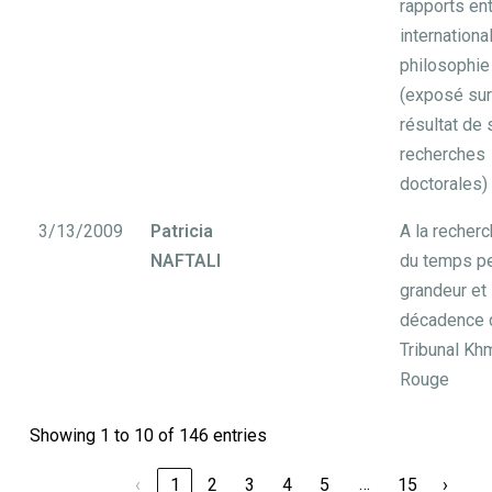
rapports en
international
philosophie
(exposé sur
résultat de
recherches
doctorales)
3/13/2009
Patricia
A la recher
NAFTALI
du temps pe
grandeur et
décadence 
Tribunal Kh
Rouge
Showing 1 to 10 of 146 entries
…
‹
1
2
3
4
5
15
›