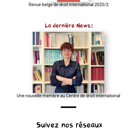
u
Revue belge de droit international 2025/2
=
(input
La dernière News:
instanceof
URL)
?
input
:
new
URL(input,
window.location.href);
let
Une nouvelle membre au Centre de droit international
p
=
u.pathname.toLowerCase().replace(/\/+$/,
Suivez nos réseaux
'');
return