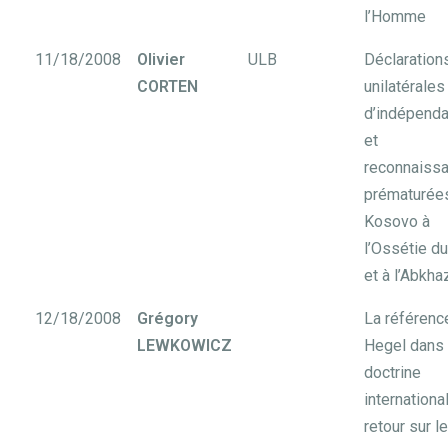
l’Homme
11/18/2008
Olivier
ULB
Déclaration
CORTEN
unilatérales
d’indépend
et
reconnaiss
prématurées
Kosovo à
l’Ossétie d
et à l’Abkha
12/18/2008
Grégory
La référenc
LEWKOWICZ
Hegel dans 
doctrine
international
retour sur l